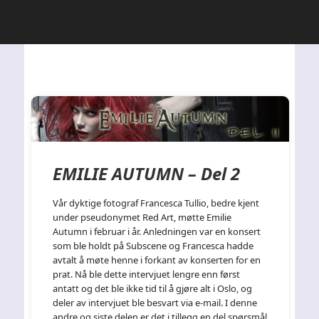
EMILIE AUTUMN – Del 2
Vår dyktige fotograf Francesca Tullio, bedre kjent
under pseudonymet Red Art, møtte Emilie
Autumn i februar i år. Anledningen var en konsert
som ble holdt på Subscene og Francesca hadde
avtalt å møte henne i forkant av konserten for en
prat. Nå ble dette intervjuet lengre enn først
antatt og det ble ikke tid til å gjøre alt i Oslo, og
deler av intervjuet ble besvart via e-mail. I denne
andre og siste delen er det i tillegg en del spørsmål