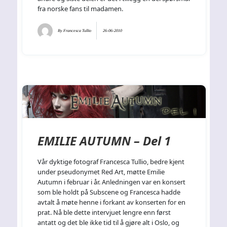
fra norske fans til madamen.
By
Francesca Tullio
26-06-2010
EMILIE AUTUMN – Del 1
Vår dyktige fotograf Francesca Tullio, bedre kjent
under pseudonymet Red Art, møtte Emilie
Autumn i februar i år. Anledningen var en konsert
som ble holdt på Subscene og Francesca hadde
avtalt å møte henne i forkant av konserten for en
prat. Nå ble dette intervjuet lengre enn først
antatt og det ble ikke tid til å gjøre alt i Oslo, og