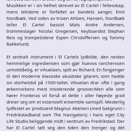
Musikken er i sin helhet skrevet av El Cartel i fellesskap,
mens tekstene er forfattet av bandets sanger, Emil
Nordbæk. Ved siden av trioen Ahlsen, Hansen, Nordbæk
teller El Cartel bassist Mats Andre Andersen,
trommeslager Nicolai Gregersen, keyboardist Stephan
Reis og trompetistene Espen Christoffersen og Tommy
Bakkelund.
Et sentralt instrument i El Cartels lydbilde, den nesten
hemmelige ingrediensen som gjør huevos rancherosen
uimotståelig, er vihuelaen, spilt av Richard. En forgjenger
til den moderne klassiske akustiske gitaren, som hadde
sin storhetstid på 1500-tallet. Vihuelan drar ofte i gang
ørkenrockens mest insisterende groover.Men alle som
hører Fronteras vil forså at dette i aller høyeste grad
dreier seg om et essensielt ensemble-samspill. Mesterlig
lydfestet av produsent Magnus Abelsen (med bakgrunn i
Fredrikstadband som The Navigators) i hans eget City
Life Studio beliggende midt i sentrum av Fredrikstad. Der
har El Cartel tatt seg den tiden den trenger og det