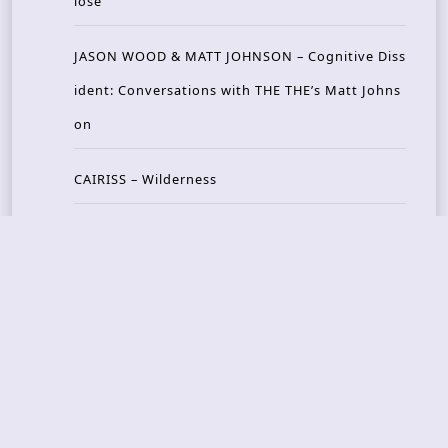
lose
JASON WOOD & MATT JOHNSON – Cognitive Diss
ident: Conversations with THE THE’s Matt Johns
on
CAIRISS – Wilderness
Recent Concerts
Tons of Rock 2026 – Day 4
Tons of Rock 2026 – Day 3