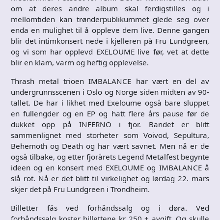
om at deres andre album skal ferdigstilles og i
mellomtiden kan trønderpublikummet glede seg over
enda en mulighet til å oppleve dem live. Denne gangen
blir det intimkonsert nede i kjelleren på Fru Lundgreen,
og vi som har opplevd EXELOUME live før, vet at dette
blir en klam, varm og heftig opplevelse.
Thrash metal trioen IMBALANCE har vært en del av
undergrunnsscenen i Oslo og Norge siden midten av 90-
tallet. De har i likhet med Exeloume også bare sluppet
en fullengder og en EP og hatt flere års pause før de
dukket opp på INFERNO i fjor. Bandet er blitt
sammenlignet med storheter som Voivod, Sepultura,
Behemoth og Death og har vært savnet. Men nå er de
også tilbake, og etter fjorårets Legend Metalfest begynte
ideen og en konsert med EXELOUME og IMBALANCE å
slå rot. Nå er det blitt til virkelighet og lørdag 22. mars
skjer det på Fru Lundgreen i Trondheim.
Billetter fås ved forhåndssalg og i døra. Ved
forhåndssalg koster billettene kr 250 + avgift. Og skulle