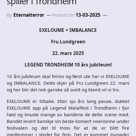
spiller i Trondheim
By
Eternalterror
Posted On
13-03-2025
EXELOUME + IMBALANCE
Fru Lundgreen
22. mars 2025
LEGEND TRONDHEIM 10 års jubileum!
10 års jubileum skal feires og først ute har vi EXELOUME
og IMBALANCE. Dette skjer på Fru Lundgreen 22. mars
og her blir det nok ganske så svett og klamt vil vi tro.
EXELOUME er tilbake. Etter sju års lang pause, dukket
EXELOUME opp på Legend Metalfest i Trondheim i fjor
høst og knuste mange av bandene de delte scene med.
Bandet levert kanskje sin beste konsert noensinne under
festivalen og det til tross for at de er blitt fire
medlemmer i stedet for fem. Det er kommet lovnader