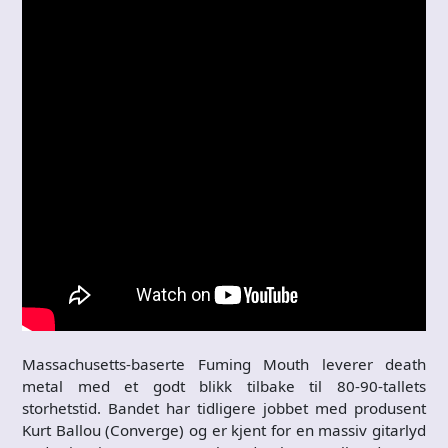
Massachusetts-baserte Fuming Mouth leverer death
metal med et godt blikk tilbake til 80-90-tallets
storhetstid. Bandet har tidligere jobbet med produsent
Kurt Ballou (Converge) og er kjent for en massiv gitarlyd