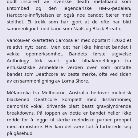
godt inspirert av svenske death metalband som
Entombed og den legendariske HM-2-pedalen.
Hardcore-innflytelsen er også noe bandet bærer med
stolthet. Et trekk som har gjort at de ofte har blitt
sammenlignet med band som Nails og Black Breath.
Vancouver kvartetten Carcosa er med oppstart i 2020 et
relativt nytt band. Men det har ikke hindret bandet i
vekke oppmerksomhet. Bandets første utgivelse
Anthology fikk svært gode tilbakemeldinger fra
entusiastiske anmeldere verden over som omtalte
bandet som Deathcore av beste merke, ofte ved siden
av en sammenligning av Lorna Shore.
Mélancolia fra Melbourne, Australia bedriver melodisk
blackened Deathcore komplett med disharmonier,
demonisk vokal, drivende blast beats gravplyndrende
breakdowns. På toppen av dette er bandet heller ikke
redde for å legge til sterke melodiske partier proppet
med atmosfære. Her kan det være lurt å forberede seg
på gåsehud.