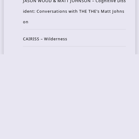
JASON WOOD & MATT JOHNSON – Cognitive Diss
ident: Conversations with THE THE’s Matt Johns
on
CAIRISS – Wilderness
Recent Concerts
Tons of Rock 2026 – Day 4
Tons of Rock 2026 – Day 3
Tons of Rock 2026 – Day 2