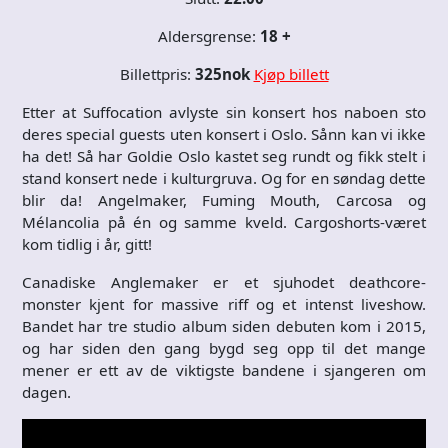
Aldersgrense:
18 +
Billettpris:
325nok
Kjøp billett
Etter at Suffocation avlyste sin konsert hos naboen sto
deres special guests uten konsert i Oslo. Sånn kan vi ikke
ha det! Så har Goldie Oslo kastet seg rundt og fikk stelt i
stand konsert nede i kulturgruva. Og for en søndag dette
blir da! Angelmaker, Fuming Mouth, Carcosa og
Mélancolia på én og samme kveld. Cargoshorts-været
kom tidlig i år, gitt!
Canadiske Anglemaker er et sjuhodet deathcore-
monster kjent for massive riff og et intenst liveshow.
Bandet har tre studio album siden debuten kom i 2015,
og har siden den gang bygd seg opp til det mange
mener er ett av de viktigste bandene i sjangeren om
dagen.