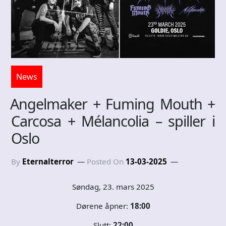
News
Angelmaker + Fuming Mouth +
Carcosa + Mélancolia – spiller i
Oslo
By
Eternalterror
Posted On
13-03-2025
Søndag, 23. mars 2025
Dørene åpner:
18:00
Slutt:
22:00