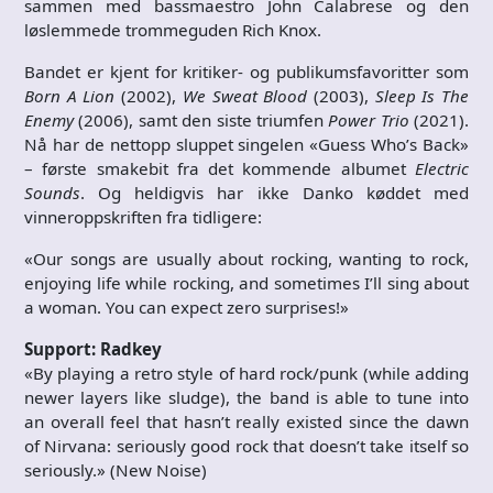
sammen med bassmaestro John Calabrese og den
løslemmede trommeguden Rich Knox.
Bandet er kjent for kritiker- og publikumsfavoritter som
Born A Lion
(2002),
We Sweat Blood
(2003),
Sleep Is The
Enemy
(2006), samt den siste triumfen
Power Trio
(2021).
Nå har de nettopp sluppet singelen «Guess Who’s Back»
– første smakebit fra det kommende albumet
Electric
Sounds
. Og heldigvis har ikke Danko køddet med
vinneroppskriften fra tidligere:
«Our songs are usually about rocking, wanting to rock,
enjoying life while rocking, and sometimes I’ll sing about
a woman. You can expect zero surprises!»
Support: Radkey
«By playing a retro style of hard rock/punk (while adding
newer layers like sludge), the band is able to tune into
an overall feel that hasn’t really existed since the dawn
of Nirvana: seriously good rock that doesn’t take itself so
seriously.» (New Noise)