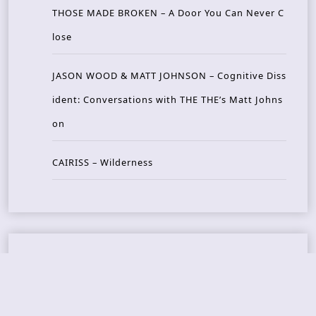
THOSE MADE BROKEN – A Door You Can Never C
lose
JASON WOOD & MATT JOHNSON – Cognitive Diss
ident: Conversations with THE THE’s Matt Johns
on
CAIRISS – Wilderness
Recent Concerts
Tons of Rock 2026 – Day 4