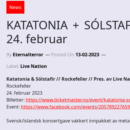
News
KATATONIA + SÓLSTAFIR
24. februar
By
Eternalterror
Posted On
13-02-2023
Label:
Live Nation
Katatonia & Sólstafir // Rockefeller // Pres. av Live N
Rockefeller
24. februar 2023
Billetter:
https://www.ticketmaster.no/event/katatonia-sol
Event:
https://www.facebook.com/events/20578922765
Svensk/islandsk konsertgave vakkert innpakket av meta