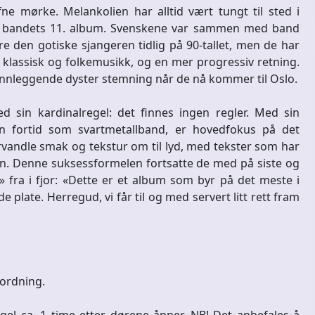
fne mørke. Melankolien har alltid vært tungt til sted i
s», bandets 11. album. Svenskene var sammen med band
 den gotiske sjangeren tidlig på 90-tallet, men de har
klassisk og folkemusikk, og en mer progressiv retning.
nnleggende dyster stemning når de nå kommer til Oslo.
ed sin kardinalregel: det finnes ingen regler. Med sin
n fortid som svartmetallband, er hovedfokus på det
vandle smak og tekstur om til lyd, med tekster som har
en. Denne suksessformelen fortsatte de med på siste og
fra i fjor: «Dette er et album som byr på det meste i
e plate. Herregud, vi får til og med servert litt rett fram
eordning.
el ca. 1 time etter dørene åpner. NB! Det anbefales å