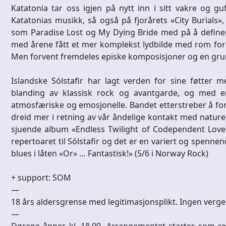
Katatonia tar oss igjen på nytt inn i sitt vakre og gu
Katatonias musikk, så også på fjorårets «City Burial
som Paradise Lost og My Dying Bride med på å definere
med årene fått et mer komplekst lydbilde med rom for 
Men forvent fremdeles episke komposisjoner og en gru
Islandske Sólstafir har lagt verden for sine føtter m
blanding av klassisk rock og avantgarde, og med e
atmosfæriske og emosjonelle. Bandet etterstreber å for
dreid mer i retning av vår åndelige kontakt med natur
sjuende album «Endless Twilight of Codependent Love» 
repertoaret til Sólstafir og det er en variert og spennend
blues i låten «Or» … Fantastisk!» (5/6 i Norway Rock)
+ support: SOM
—
18 års aldersgrense med legitimasjonsplikt. Ingen verg
—
Dørene åpner kl. 18.00. Arrangementet starter som reg