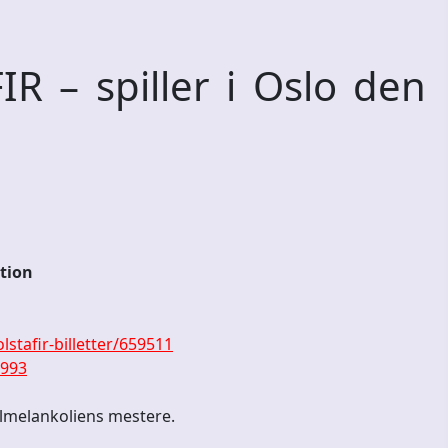
 – spiller i Oslo den
ation
stafir-billetter/659511
9993
lmelankoliens mestere.