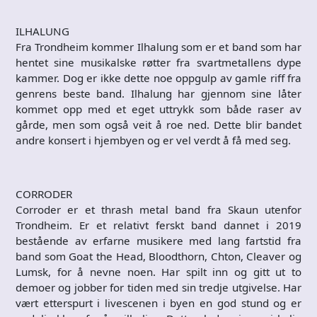
ILHALUNG
Fra Trondheim kommer Ilhalung som er et band som har
hentet sine musikalske røtter fra svartmetallens dype
kammer. Dog er ikke dette noe oppgulp av gamle riff fra
genrens beste band. Ilhalung har gjennom sine låter
kommet opp med et eget uttrykk som både raser av
gårde, men som også veit å roe ned. Dette blir bandet
andre konsert i hjembyen og er vel verdt å få med seg.
CORRODER
Corroder er et thrash metal band fra Skaun utenfor
Trondheim. Er et relativt ferskt band dannet i 2019
bestående av erfarne musikere med lang fartstid fra
band som Goat the Head, Bloodthorn, Chton, Cleaver og
Lumsk, for å nevne noen. Har spilt inn og gitt ut to
demoer og jobber for tiden med sin tredje utgivelse. Har
vært etterspurt i livescenen i byen en god stund og er