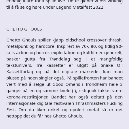
endelig klare for å spille live. Dette gleder vi oss virkelig
til å få se og høre under Legend Metalfest 2022.
GHETTO GHOULS
Ghetto Ghouls spiller kjapp oldschool crossover thrash,
metalpunk og hardcore. Inspirert av 70-, 80, og tidlig 90-
talls action og horror, exploitation og kultfilmer generelt,
basker gutta fra Trøndelag seg i et mangfoldig
tekstunivers. Tre kassetter er utgitt på Snake Oil
Kassettforlag og på det digitale markedet kan man
plusse på noen singler også. På spillefronten har bandet
vært med å selge ut Good Omens i Trondheim hele 3
ganger på en og samme kveld (!), riktignok takket være
korona-restriksjoner. Bandet har også deltatt på den
internasjonale digitale festivalen Thrashmasters Fucking
Fest. Om du liker enkel og upolert metal så er det
nettopp det du får hos Ghetto Ghouls.