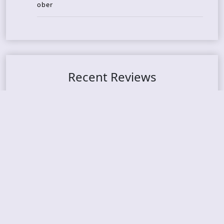
ober
Recent Reviews
DOUBLE MUTE – Corporate Culture: CEO Edition
METASOMA – Core
THOSE MADE BROKEN – A Door You Can Never C
lose
JASON WOOD & MATT JOHNSON – Cognitive Diss
ident: Conversations with THE THE’s Matt Johns