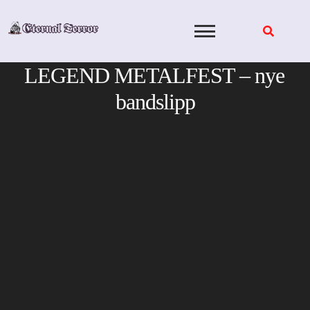
Skip
to
content
LEGEND METALFEST – nye
bandslipp