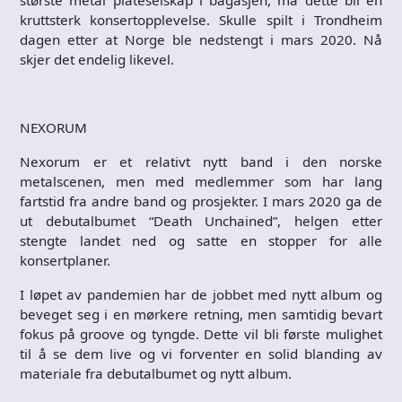
største metal plateselskap i bagasjen, må dette bli en
kruttsterk konsertopplevelse. Skulle spilt i Trondheim
dagen etter at Norge ble nedstengt i mars 2020. Nå
skjer det endelig likevel.
NEXORUM
Nexorum er et relativt nytt band i den norske
metalscenen, men med medlemmer som har lang
fartstid fra andre band og prosjekter. I mars 2020 ga de
ut debutalbumet “Death Unchained”, helgen etter
stengte landet ned og satte en stopper for alle
konsertplaner.
I løpet av pandemien har de jobbet med nytt album og
beveget seg i en mørkere retning, men samtidig bevart
fokus på groove og tyngde. Dette vil bli første mulighet
til å se dem live og vi forventer en solid blanding av
materiale fra debutalbumet og nytt album.