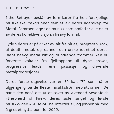
I THE BETRAYER
I the Betrayer består av fem karer fra helt forskjellige
musikalske bakgrunner samlet av deres lidenskap for
Metal. Sammen lager de musikk som omfatter alle deler
av deres kollektive visjon, i heavy format.
Lyden deres er påvirket av alt fra blues, progressiv rock,
til death metal, og danner den unike identitet deres.
Blant heavy metal riff og dundrende trommer kan du
forvente vokaler fra fjelltoppene til dype growls,
progressive leads, rene passasjer og drivende
metalprogresjoner.
Deres første utgivelse var en EP kalt “7”, som nå er
tilgjengelig på de fleste musikkstrømmeplattformer. De
har siden også gitt ut et cover av Avenged Sevenfolds
«Shepherd of Fire», deres siste singel og første
musikkvideo «Guise of The Infectious», og jobber nå med
å gi ut et nytt album for 2022.