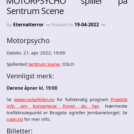
MOTORPSYCHO spiller på
Sentrum Scene
By
Eternalterror
Posted On
19-04-2022
Motorpsycho
Datoto. 21. apr. 2022, 19:00
Spillested
Sentrum Scene
, OSLO
Vennligst merk:
Dørene åpner kl. 19:00
Se
www.rockefeller.no
for fullstendig program
Praktisk
info om konsertene finner du her
Nærmeste
trafikknutepunkt er Brugata og/eller Jernbanetorget. Se
ruter.no
for mer info.
Billetter: