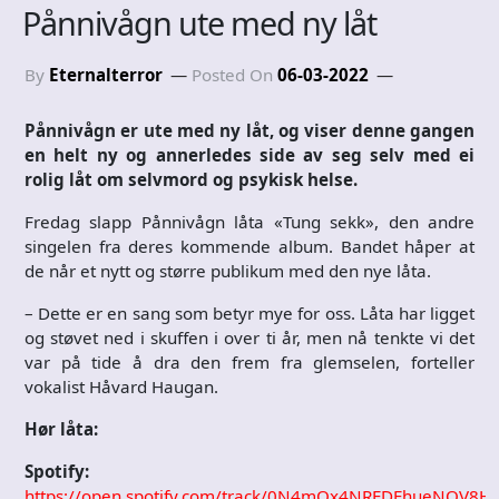
Pånnivågn ute med ny låt
By
Eternalterror
Posted On
06-03-2022
Pånnivågn er ute med ny låt, og viser denne gangen
en helt ny og annerledes side av seg selv med ei
rolig låt om selvmord og psykisk helse.
Fredag slapp Pånnivågn låta «Tung sekk», den andre
singelen fra deres kommende album. Bandet håper at
de når et nytt og større publikum med den nye låta.
– Dette er en sang som betyr mye for oss. Låta har ligget
og støvet ned i skuffen i over ti år, men nå tenkte vi det
var på tide å dra den frem fra glemselen, forteller
vokalist Håvard Haugan.
Hør låta:
Spotify:
https://open.spotify.com/track/0N4mOx4NREDEhueNOV8H