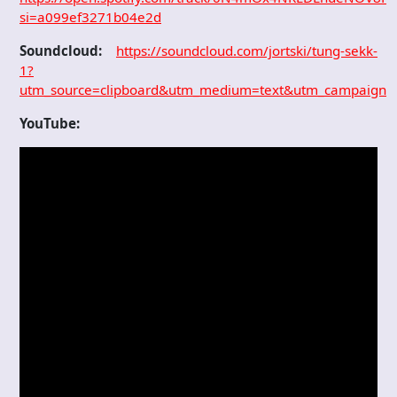
si=a099ef3271b04e2d
Soundcloud:
https://soundcloud.com/jortski/tung-sekk-
1?
utm_source=clipboard&utm_medium=text&utm_campaign=so
YouTube: