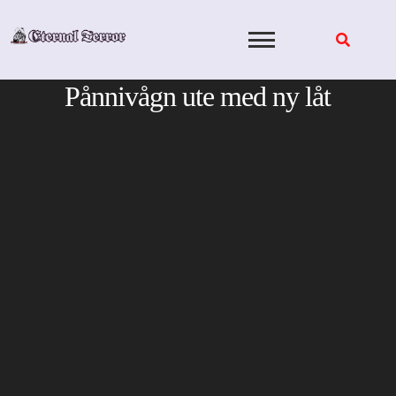
Skip
to
content
Pånnivågn ute med ny låt