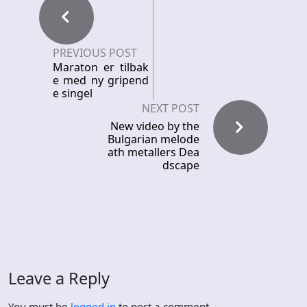
PREVIOUS POST
Maraton er tilbak
e med ny gripend
e singel
NEXT POST
New video by the
Bulgarian melode
ath metallers Dea
dscape
Leave a Reply
You must be
logged in
to post a comment.