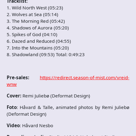
Tracklist
:
1. Wild North West (05:23)
2. Wolves at Sea (05:14)
3. The Morning Red (05:42)
4. Shadows of Aurora (05:20)
5. Spikes of God (04:10)
6. Dazed and Reduced (04:55)
7. Into the Mountains (05:20)
8. Shadowland (09:53) Total: 0:49:23
Pre-sales:
https://redirect.season-of-mist.com/vreid-
wnw
Cover:
Remi Juliebø (Deformat Design)
Foto
: Håvard & Talle, animated photos by Remi Juliebø
(Deformat Design)
Video
: Håvard Nesbo