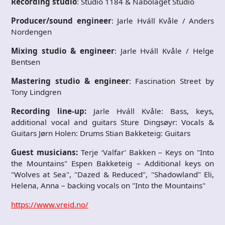
Recording studio
: Studio 1184 & Nabolaget Studio
Producer/sound engineer
: Jarle Hváll Kvåle / Anders
Nordengen
Mixing studio & engineer
: Jarle Hváll Kvåle / Helge
Bentsen
Mastering studio & engineer
: Fascination Street by
Tony Lindgren
Recording line-up:
Jarle Hváll Kvåle: Bass, keys,
additional vocal and guitars Sture Dingsøyr: Vocals &
Guitars Jørn Holen: Drums Stian Bakketeig: Guitars
Guest musicians:
Terje ‘Valfar’ Bakken – Keys on "Into
the Mountains" Espen Bakketeig – Additional keys on
"Wolves at Sea", "Dazed & Reduced", "Shadowland" Eli,
Helena, Anna – backing vocals on "Into the Mountains"
https://www.vreid.no/