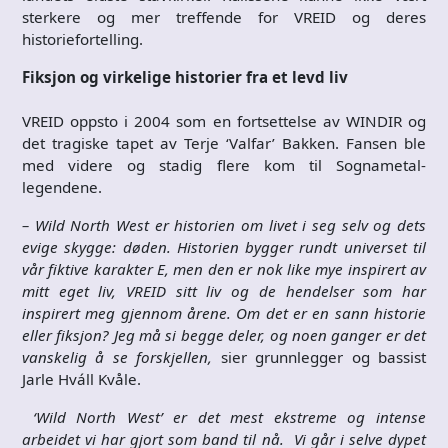
sterkere og mer treffende for VREID og deres
historiefortelling.
Fiksjon og virkelige historier fra et levd liv
VREID oppsto i 2004 som en fortsettelse av WINDIR og
det tragiske tapet av Terje ‘Valfar’ Bakken. Fansen ble
med videre og stadig flere kom til Sognametal-
legendene.
– Wild North West er historien om livet i seg selv og dets
evige skygge: døden. Historien bygger rundt universet til
vår fiktive karakter E, men den er nok like mye inspirert av
mitt eget liv, VREID sitt liv og de hendelser som har
inspirert meg gjennom årene. Om det er en sann historie
eller fiksjon? Jeg må si begge deler, og noen ganger er det
vanskelig å se forskjellen,
sier grunnlegger og bassist
Jarle Hváll Kvåle.
‘Wild North West’ er det mest ekstreme og intense
arbeidet vi har gjort som band til nå. Vi går i selve dypet