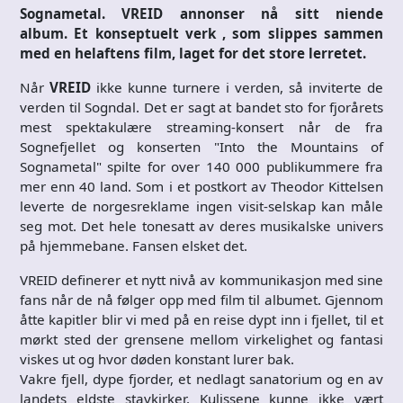
Sognametal. VREID annonser nå sitt niende
album. Et konseptuelt verk , som slippes sammen
med en helaftens film, laget for det store lerretet.
Når
VREID
ikke kunne turnere i verden, så inviterte de
verden til Sogndal. Det er sagt at bandet sto for fjorårets
mest spektakulære streaming-konsert når de fra
Sognefjellet og konserten "Into the Mountains of
Sognametal" spilte for over 140 000 publikummere fra
mer enn 40 land. Som i et postkort av Theodor Kittelsen
leverte de norgesreklame ingen visit-selskap kan måle
seg mot. Det hele tonesatt av deres musikalske univers
på hjemmebane. Fansen elsket det.
VREID definerer et nytt nivå av kommunikasjon med sine
fans når de nå følger opp med film til albumet. Gjennom
åtte kapitler blir vi med på en reise dypt inn i fjellet, til et
mørkt sted der grensene mellom virkelighet og fantasi
viskes ut og hvor døden konstant lurer bak.
Vakre fjell, dype fjorder, et nedlagt sanatorium og en av
landets eldste stavkirker. Kulissene kunne ikke vært