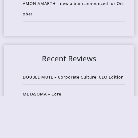
AMON AMARTH – new album announced for Oct
ober
Recent Reviews
DOUBLE MUTE – Corporate Culture: CEO Edition
METASOMA – Core
THOSE MADE BROKEN – A Door You Can Never C
lose