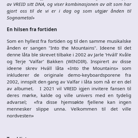
av VREID sitt DNA, og viser kombinasjonen av alt som har
gjort oss til de vi er i dag og som utgjør ånden til
Sognametal»
En hilsen fra fortiden
Som en hyllest fra fortiden og til den samme musikalske
ånden er sangen "Into the Mountains". Ideene til det
denne låta ble skrevet tilbake i 2002 av Jarle ‘Hváll’ Kvåle
og Terje ‘Valfar’ Bakken (WINDIR). Inspirert av disse
ideene skrev Hváll låta «Into the Mountains» som
inkluderer de originale demo-keyboardsporene fra
2002, innspilt den gang av Valfar i låta som nå er en del
av albumet. I 2021 vil VREID igjen invitere fansen til
deres mørke, kalde og ville univers med en tydelig
advarsel; «fra disse hjemsøkte fjellene kan ingen
mennesker slippe unna. Velkommen til det ville
nordvesten»