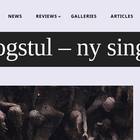
NEWS
REVIEWS
GALLERIES
ARTICLES
gstul – ny sin