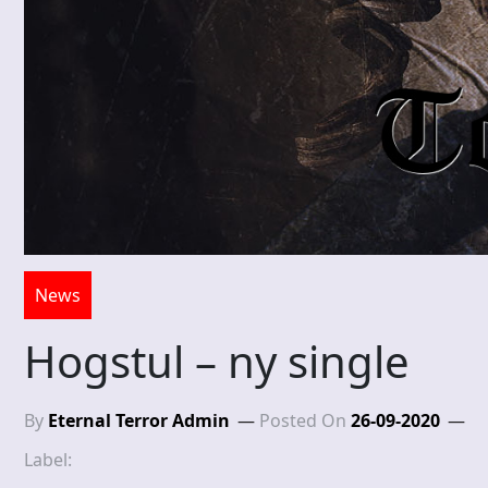
News
Hogstul – ny single
By
Eternal Terror Admin
Posted On
26-09-2020
Label: