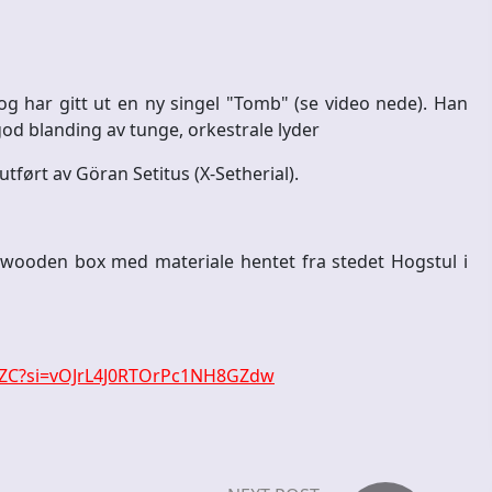
 og har gitt ut en ny singel "Tomb" (se video nede). Han
od blanding av tunge, orkestrale lyder
utført av Göran Setitus (X-Setherial).
d wooden box med materiale hentet fra stedet Hogstul i
sAZC?si=vOJrL4J0RTOrPc1NH8GZdw