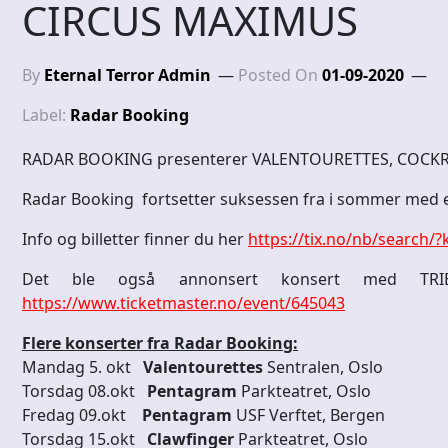
CIRCUS MAXIMUS
By
Eternal Terror Admin
Posted On
01-09-2020
Label:
Radar Booking
RADAR BOOKING presenterer VALENTOURETTES, COCK
Radar Booking fortsetter suksessen fra i sommer med e
Info og billetter finner du her
https://tix.no/nb/search
Det ble også annonsert konsert med TRI
https://www.ticketmaster.no/event/645043
Flere konserter fra Radar Booking:
Mandag 5. okt
Valentourettes
Sentralen, Oslo
Torsdag 08.okt
Pentagram
Parkteatret, Oslo
Fredag 09.okt
Pentagram
USF Verftet, Bergen
Torsdag 15.okt
Clawfinger
Parkteatret, Oslo