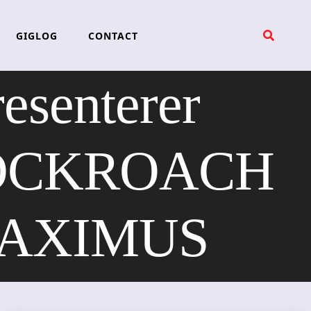
GIGLOG
CONTACT
senterer
OCKROACH
MAXIMUS