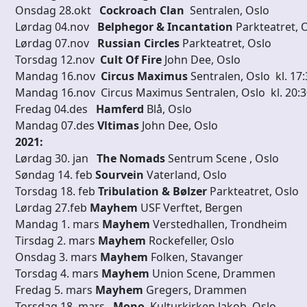
Onsdag 28.okt
Cockroach Clan
Sentralen, Oslo
Lørdag 04.nov
Belphegor & Incantation
Parkteatret,
Lørdag 07.nov
Russian Circles
Parkteatret, Oslo
Torsdag 12.nov
Cult Of Fire
John Dee, Oslo
Mandag 16.nov
Circus Maximus
Sentralen, Oslo kl. 1
Mandag 16.nov Circus Maximus Sentralen, Oslo kl. 20:
Fredag 04.des
Hamferd
Blå, Oslo
Mandag 07.des
Vltimas
John Dee, Oslo
2021:
Lørdag 30. jan
The Nomads
Sentrum Scene , Oslo
Søndag 14. feb
Sourvein
Vaterland, Oslo
Torsdag 18. feb
Tribulation & Bølzer
Parkteatret, Oslo
Lørdag 27.feb
Mayhem
USF Verftet, Bergen
Mandag 1. mars
Mayhem
Verstedhallen, Trondheim
Tirsdag 2. mars
Mayhem
Rockefeller, Oslo
Onsdag 3. mars
Mayhem
Folken, Stavanger
Torsdag 4. mars
Mayhem
Union Scene, Drammen
Fredag 5. mars
Mayhem
Gregers, Drammen
Torsdag 18. mars
Mono
Kulturkirken Jakob, Oslo