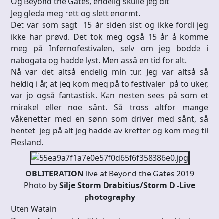
Og Beyond the Gates, endelig skulle jeg dit
Jeg gleda meg rett og slett enormt.
Det var som sagt 15 år siden sist og ikke fordi jeg
ikke har prøvd. Det tok meg også 15 år å komme
meg på Infernofestivalen, selv om jeg bodde i
nabogata og hadde lyst. Men asså en tid for alt.
Nå var det altså endelig min tur. Jeg var altså så
heldig i år, at jeg kom meg på to festivaler på to uker,
var jo også fantastisk. Kan nesten sees på som et
mirakel eller noe sånt. Så tross altfor mange
våkenetter med en sønn som driver med sånt, så
hentet jeg på alt jeg hadde av krefter og kom meg til
Flesland.
OBLITERATION
live at Beyond the Gates 2019
Photo by
Silje Storm Drabitius/Storm D -Live
photography
Uten Watain