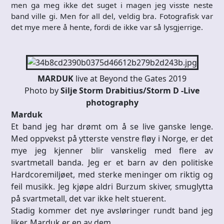
men ga meg ikke det suget i magen jeg visste neste
band ville gi. Men for all del, veldig bra. Fotografisk var
det mye mere å hente, fordi de ikke var så lysgjerrige.
MARDUK
live at Beyond the Gates 2019
Photo by
Silje Storm Drabitius/Storm D -Live
photography
Marduk
Et band jeg har drømt om å se live ganske lenge.
Med oppvekst på ytterste venstre fløy i Norge, er det
mye jeg kjenner blir vanskelig med flere av
svartmetall banda. Jeg er et barn av den politiske
Hardcoremiljøet, med sterke meninger om riktig og
feil musikk. Jeg kjøpe aldri Burzum skiver, smuglytta
på svartmetall, det var ikke helt stuerent.
Stadig kommer det nye avsløringer rundt band jeg
liker, Marduk er en av dem.