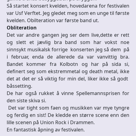
Så startet konsert kvelden, hovedarena for festivalen
var Usf Verftet. Jeg gledet meg som en unge til første
kvelden. Obilteration var første band ut.
Obliteration
Det var andre gangen jeg ser dem live,dette er rett
og slett et jævlig bra band som har vokst noe
sinnsykt musikalsk forrige konserten jeg så dem på
i februar, enda de allerede da var vanvittig bra.
Bandet kommer fra Kolbotn og har på sida si,
definert seg som ekstremmetal og death metal, ikke
det at det er så viktig for min del, liker ikke så godt
båssetting.
De har også rukket å vinne Spellemannsprisen for
den siste skiva si.
Det var tight som faen og musikken var mye tyngre
og ferdig en sist! De kledde en større scene enn den
lille scenen på Union Rock i Drammen.
En fantastisk åpning av festivalen.