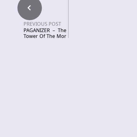
PREVIOUS POST
PAGANIZER – The
Tower Of The Mor
bid
NEXT POST
GRAND SLAM – Hit
the Ground
Recent News