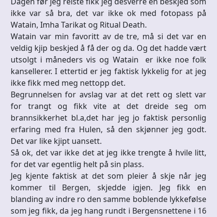
Dagen før jeg reiste fikk jeg desverre en beskjed som
ikke var så bra, det var ikke ok med fotopass på
Watain, Imha Tarikat og Ritual Death.
Watain var min favoritt av de tre, må si det var en
veldig kjip beskjed å få der og da. Og det hadde vært
utsolgt i måneders vis og Watain er ikke noe folk
kansellerer. I ettertid er jeg faktisk lykkelig for at jeg
ikke fikk med meg nettopp det.
Begrunnelsen for avslag var at det rett og slett var
for trangt og fikk vite at det dreide seg om
brannsikkerhet bl.a,det har jeg jo faktisk personlig
erfaring med fra Hulen, så den skjønner jeg godt.
Det var like kjipt uansett.
Så ok, det var ikke det at jeg ikke trengte å hvile litt,
for det var egentlig helt på sin plass.
Jeg kjente faktisk at det som pleier å skje når jeg
kommer til Bergen, skjedde igjen. Jeg fikk en
blanding av indre ro den samme boblende lykkefølse
som jeg fikk, da jeg hang rundt i Bergensnettene i 16