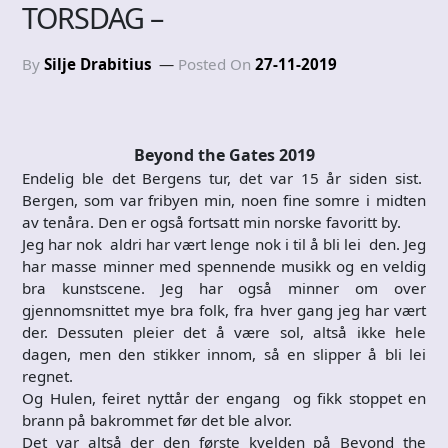
TORSDAG –
By
Silje Drabitius
Posted On
27-11-2019
Beyond the Gates 2019
Endelig ble det Bergens tur, det var 15 år siden sist.
Bergen, som var fribyen min, noen fine somre i midten
av tenåra. Den er også fortsatt min norske favoritt by.
Jeg har nok aldri har vært lenge nok i til å bli lei den. Jeg
har masse minner med spennende musikk og en veldig
bra kunstscene. Jeg har også minner om over
gjennomsnittet mye bra folk, fra hver gang jeg har vært
der. Dessuten pleier det å være sol, altså ikke hele
dagen, men den stikker innom, så en slipper å bli lei
regnet.
Og Hulen, feiret nyttår der engang og fikk stoppet en
brann på bakrommet før det ble alvor.
Det var altså der den første kvelden på Beyond the