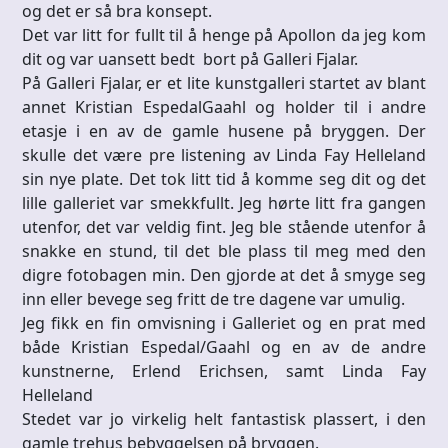
og det er så bra konsept.
Det var litt for fullt til å henge på Apollon da jeg kom
dit og var uansett bedt bort på Galleri Fjalar.
På Galleri Fjalar, er et lite kunstgalleri startet av blant
annet Kristian EspedalGaahl og holder til i andre
etasje i en av de gamle husene på bryggen. Der
skulle det være pre listening av Linda Fay Helleland
sin nye plate. Det tok litt tid å komme seg dit og det
lille galleriet var smekkfullt. Jeg hørte litt fra gangen
utenfor, det var veldig fint. Jeg ble stående utenfor å
snakke en stund, til det ble plass til meg med den
digre fotobagen min. Den gjorde at det å smyge seg
inn eller bevege seg fritt de tre dagene var umulig.
Jeg fikk en fin omvisning i Galleriet og en prat med
både Kristian Espedal/Gaahl og en av de andre
kunstnerne, Erlend Erichsen, samt Linda Fay
Helleland
Stedet var jo virkelig helt fantastisk plassert, i den
gamle trehus bebyggelsen på bryggen.