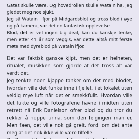
Gates skulle være. Og hovedrollen skulle Watain ha, jeg
gledet meg noe sjukt.
Jeg så Watain i fjor på Midgardsblot og tross blod i øye
og på kamera, var det en fantastisk opplevelse.
Blod, det er vel ingen big deal, kan du kanskje tenke,
men etter 41 år som veggis, var dette altså mitt første
møte med dyreblod på Watain ifjor.
Det var faktisk ganske kjipt, men det er helheten,
ritualet, musikken som gjorde at det tross alt var
verdt det.
Jeg tenkte noen kjappe tanker om det med blodet,
hvordan ville det funke inne i fjellet, i et lokalet uten
veldig mye luft når det er smekkfullt. Hvordan ville
det lukte og ville fotografene havne i midten uten
retrett nå Erik Danielson ofrer blod og du tror du
rekker å hoppe unna, som den feigingen man er.
Men faen, det ville nok gå greit, fordi om det ante
meg at det nok ikke ville være tilfelle.