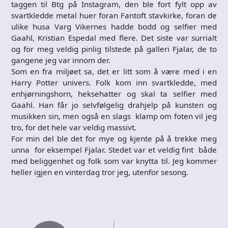
taggen til Btg på Instagram, den ble fort fylt opp av
svartkledde metal huer foran Fantoft stavkirke, foran de
ulike husa Varg Vikernes hadde bodd og selfier med
Gaahl, Kristian Espedal med flere. Det siste var surrialt
og for meg veldig pinlig tilstede på galleri Fjalar, de to
gangene jeg var innom der.
Som en fra miljøet sa, det er litt som å være med i en
Harry Potter univers. Folk kom inn svartkledde, med
enhjørningshorn, heksehatter og skal ta selfier med
Gaahl. Han får jo selvfølgelig drahjelp på kunsten og
musikken sin, men også en slags klamp om foten vil jeg
tro, for det hele var veldig massivt.
For min del ble det for mye og kjente på å trekke meg
unna for eksempel Fjalar. Stedet var et veldig fint både
med beliggenhet og folk som var knytta til. Jeg kommer
heller igjen en vinterdag tror jeg, utenfor sesong.