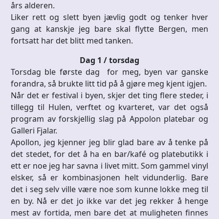
års alderen.
Liker rett og slett byen jævlig godt og tenker hver
gang at kanskje jeg bare skal flytte Bergen, men
fortsatt har det blitt med tanken.
Dag 1 / torsdag
Torsdag ble første dag for meg, byen var ganske
forandra, så brukte litt tid på å gjøre meg kjent igjen.
Når det er festival i byen, skjer det ting flere steder, i
tillegg til Hulen, verftet og kvarteret, var det også
program av forskjellig slag på Appolon platebar og
Galleri Fjalar.
Apollon, jeg kjenner jeg blir glad bare av å tenke på
det stedet, for det å ha en bar/kafé og platebutikk i
ett er noe jeg har savna i livet mitt. Som gammel vinyl
elsker, så er kombinasjonen helt vidunderlig. Bare
det i seg selv ville være noe som kunne lokke meg til
en by. Nå er det jo ikke var det jeg rekker å henge
mest av fortida, men bare det at muligheten finnes