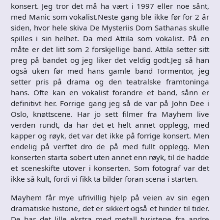
konsert. Jeg tror det må ha vært i 1997 eller noe sånt,
med Manic som vokalist.Neste gang ble ikke før for 2 år
siden, hvor hele skiva De Mysteriis Dom Sathanas skulle
spilles i sin helhet. Da med Attila som vokalist. På en
måte er det litt som 2 forskjellige band. Attila setter sitt
preg på bandet og jeg liker det veldig godt.Jeg så han
også uken før med hans gamle band Tormentor, jeg
setter pris på drama og den teatralske framtoninga
hans. Ofte kan en vokalist forandre et band, sånn er
definitivt her. Forrige gang jeg så de var på John Dee i
Oslo, knøttscene. Har jo sett filmer fra Mayhem live
verden rundt, da har det et helt annet opplegg, med
kapper og røyk, det var det ikke på forrige konsert. Men
endelig på verftet dro de på med fullt opplegg. Men
konserten starta sobert uten annet enn røyk, til de hadde
et sceneskifte utover i konserten. Som fotograf var det
ikke så kult, fordi vi fikk ta bilder foran scena i starten.
Mayhem får mye ufrivillig hjelp på veien av sin egen
dramatiske historie, det er sikkert også et hinder til tider.
De har det lille ekstra med metall turistene fra andre