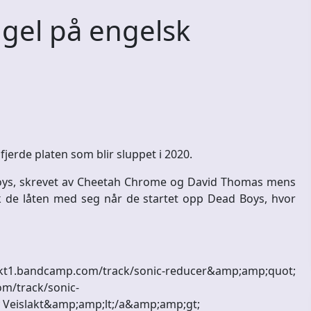
ngel på engelsk
fjerde platen som blir sluppet i 2020.
 Boys, skrevet av Cheetah Chrome og David Thomas mens
k de låten med seg når de startet opp Dead Boys, hvor
1.bandcamp.com/track/sonic-reducer&amp;amp;quot;
m/track/sonic-
Veislakt&amp;amp;lt;/a&amp;amp;gt;