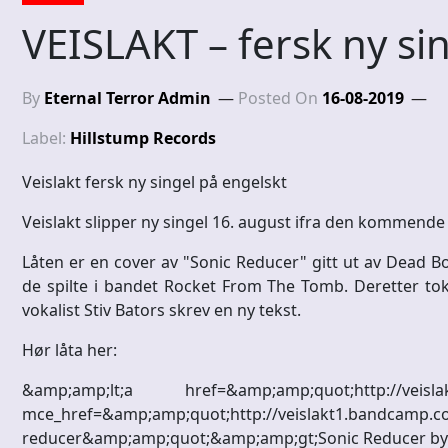
VEISLAKT – fersk ny si
By
Eternal Terror Admin
Posted On
16-08-2019
Label:
Hillstump Records
Veislakt fersk ny singel på engelskt
Veislakt slipper ny singel 16. august ifra den kommende 
Låten er en cover av "Sonic Reducer" gitt ut av Dead
de spilte i bandet Rocket From The Tomb. Deretter to
vokalist Stiv Bators skrev en ny tekst.
Hør låta her:
&amp;amp;lt;a href=&amp;amp;quot;http://veislakt
mce_href=&amp;amp;quot;http://veislakt1.bandcamp.co
reducer&amp;amp;quot;&amp;amp;gt;Sonic Reducer by 