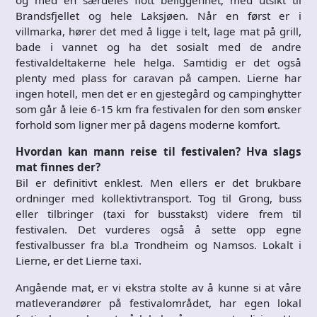
og med en særdeles flott beliggenhet, med utsikt til
Brandsfjellet og hele Laksjøen. Når en først er i
villmarka, hører det med å ligge i telt, lage mat på grill,
bade i vannet og ha det sosialt med de andre
festivaldeltakerne hele helga. Samtidig er det også
plenty med plass for caravan på campen. Lierne har
ingen hotell, men det er en gjestegård og campinghytter
som går å leie 6-15 km fra festivalen for den som ønsker
forhold som ligner mer på dagens moderne komfort.
Hvordan kan mann reise til festivalen? Hva slags
mat finnes der?
Bil er definitivt enklest. Men ellers er det brukbare
ordninger med kollektivtransport. Tog til Grong, buss
eller tilbringer (taxi for busstakst) videre frem til
festivalen. Det vurderes også å sette opp egne
festivalbusser fra bl.a Trondheim og Namsos. Lokalt i
Lierne, er det Lierne taxi.
Angående mat, er vi ekstra stolte av å kunne si at våre
matleverandører på festivalområdet, har egen lokal