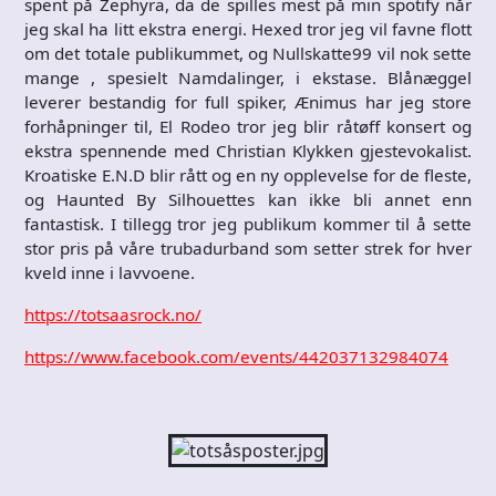
spent på Zephyra, da de spilles mest på min spotify når
jeg skal ha litt ekstra energi. Hexed tror jeg vil favne flott
om det totale publikummet, og Nullskatte99 vil nok sette
mange , spesielt Namdalinger, i ekstase. Blånæggel
leverer bestandig for full spiker, Ænimus har jeg store
forhåpninger til, El Rodeo tror jeg blir råtøff konsert og
ekstra spennende med Christian Klykken gjestevokalist.
Kroatiske E.N.D blir rått og en ny opplevelse for de fleste,
og Haunted By Silhouettes kan ikke bli annet enn
fantastisk. I tillegg tror jeg publikum kommer til å sette
stor pris på våre trubadurband som setter strek for hver
kveld inne i lavvoene.
https://totsaasrock.no/
https://www.facebook.com/events/442037132984074