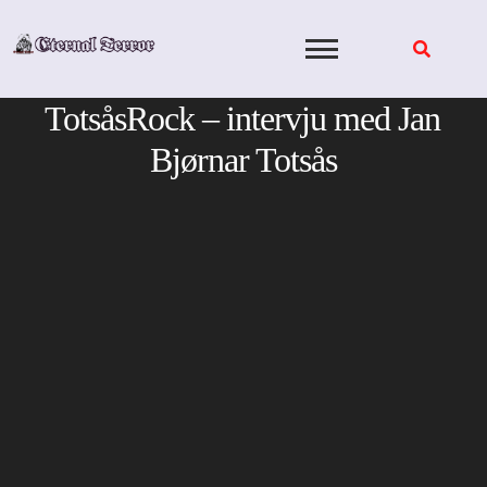
Skip
to
content
TotsåsRock – intervju med Jan
Bjørnar Totsås