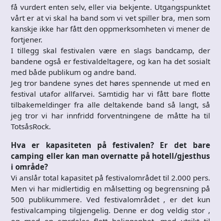
få vurdert enten selv, eller via bekjente. Utgangspunktet
vårt er at vi skal ha band som vi vet spiller bra, men som
kanskje ikke har fått den oppmerksomheten vi mener de
fortjener.
I tillegg skal festivalen være en slags bandcamp, der
bandene også er festivaldeltagere, og kan ha det sosialt
med både publikum og andre band.
Jeg tror bandene synes det høres spennende ut med en
festival utafor allfarvei. Samtidig har vi fått bare flotte
tilbakemeldinger fra alle deltakende band så langt, så
jeg tror vi har innfridd forventningene de måtte ha til
TotsåsRock.
Hva er kapasiteten på festivalen? Er det bare
camping eller kan man overnatte på hotell/gjesthus
i område?
Vi anslår total kapasitet på festivalområdet til 2.000 pers.
Men vi har midlertidig en målsetting og begrensning på
500 publikummere. Ved festivalområdet , er det kun
festivalcamping tilgjengelig. Denne er dog veldig stor ,