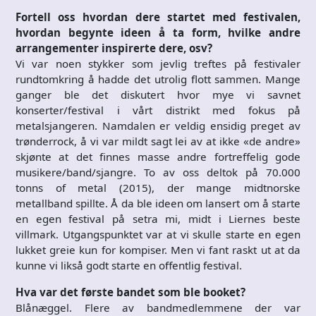
Fortell oss hvordan dere startet med festivalen,
hvordan begynte ideen å ta form, hvilke andre
arrangementer inspirerte dere, osv?
Vi var noen stykker som jevlig treftes på festivaler
rundtomkring å hadde det utrolig flott sammen. Mange
ganger ble det diskutert hvor mye vi savnet
konserter/festival i vårt distrikt med fokus på
metalsjangeren. Namdalen er veldig ensidig preget av
trønderrock, å vi var mildt sagt lei av at ikke «de andre»
skjønte at det finnes masse andre fortreffelig gode
musikere/band/sjangre. To av oss deltok på 70.000
tonns of metal (2015), der mange midtnorske
metallband spillte. Å da ble ideen om lansert om å starte
en egen festival på setra mi, midt i Liernes beste
villmark. Utgangspunktet var at vi skulle starte en egen
lukket greie kun for kompiser. Men vi fant raskt ut at da
kunne vi likså godt starte en offentlig festival.
Hva var det første bandet som ble booket?
Blånæggel. Flere av bandmedlemmene der var