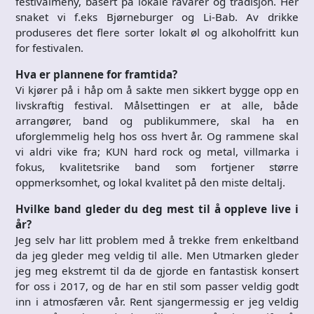
festivalmeny, basert på lokale råvarer og tradisjon. Her
snaket vi f.eks Bjørneburger og Li-Bab. Av drikke
produseres det flere sorter lokalt øl og alkoholfritt kun
for festivalen.
Hva er plannene for framtida?
Vi kjører på i håp om å sakte men sikkert bygge opp en
livskraftig festival. Målsettingen er at alle, både
arrangører, band og publikummere, skal ha en
uforglemmelig helg hos oss hvert år. Og rammene skal
vi aldri vike fra; KUN hard rock og metal, villmarka i
fokus, kvalitetsrike band som fortjener større
oppmerksomhet, og lokal kvalitet på den miste deltalj.
Hvilke band gleder du deg mest til å oppleve live i
år?
Jeg selv har litt problem med å trekke frem enkeltband
da jeg gleder meg veldig til alle. Men Utmarken gleder
jeg meg ekstremt til da de gjorde en fantastisk konsert
for oss i 2017, og de har en stil som passer veldig godt
inn i atmosfæren vår. Rent sjangermessig er jeg veldig