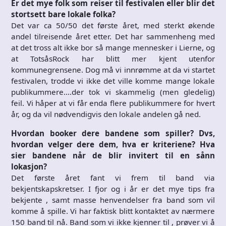
Er det mye folk som reiser til festivalen eller blir det
stortsett bare lokale folka?
Det var ca 50/50 det første året, med sterkt økende
andel tilreisende året etter. Det har sammenheng med
at det tross alt ikke bor så mange mennesker i Lierne, og
at TotsåsRock har blitt mer kjent utenfor
kommunegrensene. Dog må vi innrømme at da vi startet
festivalen, trodde vi ikke det ville komme mange lokale
publikummere….der tok vi skammelig (men gledelig)
feil. Vi håper at vi får enda flere publikummere for hvert
år, og da vil nødvendigvis den lokale andelen gå ned.
Hvordan booker dere bandene som spiller? Dvs,
hvordan velger dere dem, hva er kriteriene? Hva
sier bandene når de blir invitert til en sånn
lokasjon?
Det første året fant vi frem til band via
bekjentskapskretser. I fjor og i år er det mye tips fra
bekjente , samt masse henvendelser fra band som vil
komme å spille. Vi har faktisk blitt kontaktet av nærmere
150 band til nå. Band som vi ikke kjenner til , prøver vi å