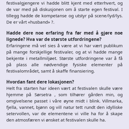
festivalgjengere vi hadde blitt kjent med etterhvert, og
de var med på diskusjonen om å starte egen festival. I
tillegg hadde de kompetanse og utstyr på scene/lyd/lys.
De er vårt «husband» ?.
Hadde dere noe erfaring fra før med å gjøre noe
lignede? Hva var de største utfordringene?
Erfaringene må vel sies å være at vi har vært publikum
på mange forskjellige festivaler, og at vi hadde mange
bekjente i metallmiljøet. Største utfordringene var å få
på plass alle nødvendige fysiske elementer på
festivalområdet, samt å skaffe finansiering.
Hvordan fant dere lokasjonen?
Helt fra starten har ideen vært at festivalen skulle være
hjemme på Sørsetra , som tilhører gården min, og
omgivelsene passet i våre øyne midt i blink. Villmarka,
fjella, vannet, bjønn og vill natur tett rundt den idylliske
setervollen, var de elementene vi ville ha for å skape
den atmosfæren vi ønsket at festivalen skulle ha.