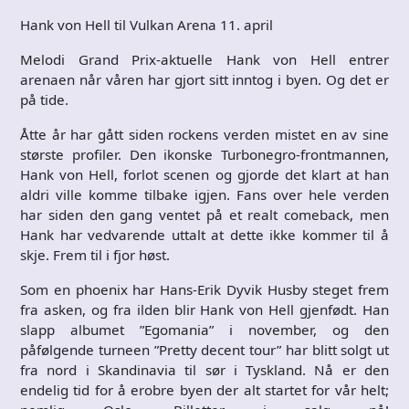
Hank von Hell til Vulkan Arena 11. april
Melodi Grand Prix-aktuelle Hank von Hell entrer
arenaen når våren har gjort sitt inntog i byen. Og det er
på tide.
Åtte år har gått siden rockens verden mistet en av sine
største profiler. Den ikonske Turbonegro-frontmannen,
Hank von Hell, forlot scenen og gjorde det klart at han
aldri ville komme tilbake igjen. Fans over hele verden
har siden den gang ventet på et realt comeback, men
Hank har vedvarende uttalt at dette ikke kommer til å
skje. Frem til i fjor høst.
Som en phoenix har Hans-Erik Dyvik Husby steget frem
fra asken, og fra ilden blir Hank von Hell gjenfødt. Han
slapp albumet ”Egomania” i november, og den
påfølgende turneen ”Pretty decent tour” har blitt solgt ut
fra nord i Skandinavia til sør i Tyskland. Nå er den
endelig tid for å erobre byen der alt startet for vår helt;