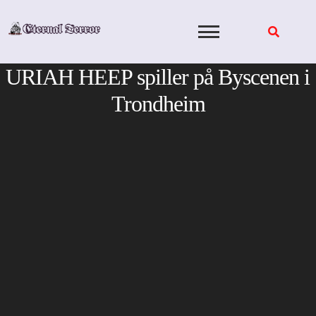
Skip
to
content
URIAH HEEP spiller på Byscenen i
Trondheim