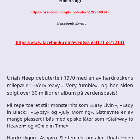
Billettsalg:
https://byscenen.hoopla.no/sales/2292649149
Facebook Event
https://www.facebook.com/events/350417158772141
Uriah Heep debuterte i 1970 med en av hardrockens
milepæler «Very ‘eavy… Very ‘umble», og har siden
solgt over 30 millioner album på verdensbasis!
På repertoaret står monsterhits som «Easy Livin’», «Lady
in Black», «Gypsy» og «July Morning». Sistnevnte er av
mange plassert i bås med episke låter som «Stairway to
Heaven» og «Child in Time».
Hardrockguru Asbjørn Slettemark omtaler Uriah Heep