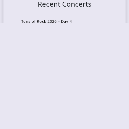
Recent Concerts
Tons of Rock 2026 – Day 4
Tons of Rock 2026 – Day 3
Tons of Rock 2026 – Day 2
Tons Of Rock 2026 – Day 1
GOATMILKER & DUNE SEA – 05.06.2026 – Bergen,
Norway