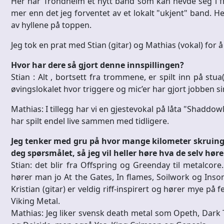
Her har Trondheim et nytt band som kan hevde seg i fre
mer enn det jeg forventet av et lokalt "ukjent" band. He
av hyllene på toppen.
Jeg tok en prat med Stian (gitar) og Mathias (vokal) for å 
Hvor har dere så gjort denne innspillingen?
Stian : Alt , bortsett fra trommene, er spilt inn på stua(
øvingslokalet hvor triggere og mic’er har gjort jobben si
Mathias: I tillegg har vi en gjestevokal på låta "Shaddo
har spilt endel live sammen med tidligere.
Jeg tenker med gru på hvor mange kilometer skruing
deg spørsmålet, så jeg vil heller høre hva de selv høre
Stian: det blir fra Offspring og Greenday til metalcor
hører man jo At the Gates, In flames, Soilwork og Insom
Kristian (gitar) er veldig riff-inspirert og hører mye på
Viking Metal.
Mathias: Jeg liker svensk death metal som Opeth, Dark 