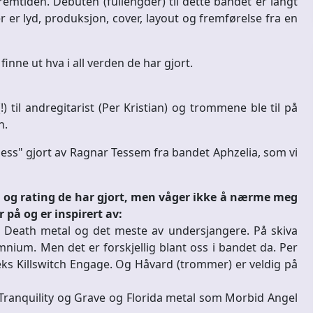
mtiden. Debuten (fullengder) til dette bandet er langt
r er lyd, produksjon, cover, layout og fremførelse fra en
finne ut hva i all verden de har gjort.
!) til andregitarist (Per Kristian) og trommene ble til på
n.
wless" gjort av Ragnar Tessem fra bandet Aphzelia, som vi
 og rating de har gjort, men våger ikke å nærme meg
r på og er inspirert av:
e. Death metal og det meste av undersjangere. På skiva
nium. Men det er forskjellig blant oss i bandet da. Per
 feks Killswitch Engage. Og Håvard (trommer) er veldig på
Tranquility og Grave og Florida metal som Morbid Angel