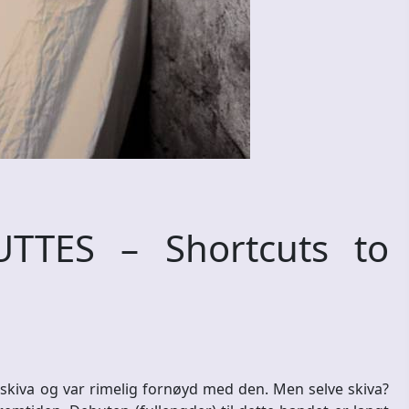
TES – Shortcuts to
 skiva og var rimelig fornøyd med den. Men selve skiva?