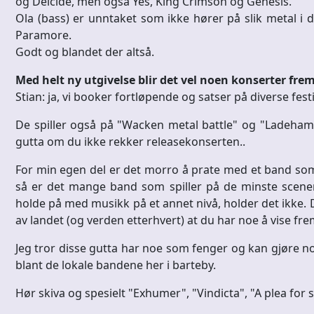
og Deicide, men også Yes, King Crimson og Genesis.
Ola (bass) er unntaket som ikke hører på slik metal i d
Paramore.
Godt og blandet der altså.
Med helt ny utgivelse blir det vel noen konserter fre
Stian: ja, vi booker fortløpende og satser på diverse fest
De spiller også på "Wacken metal battle" og "Ladehamm
gutta om du ikke rekker releasekonserten..
For min egen del er det morro å prate med et band som e
så er det mange band som spiller på de minste scenen
holde på med musikk på et annet nivå, holder det ikke. D
av landet (og verden etterhvert) at du har noe å vise fre
Jeg tror disse gutta har noe som fenger og kan gjøre noe 
blant de lokale bandene her i barteby.
Hør skiva og spesielt "Exhumer", "Vindicta", "A plea for s