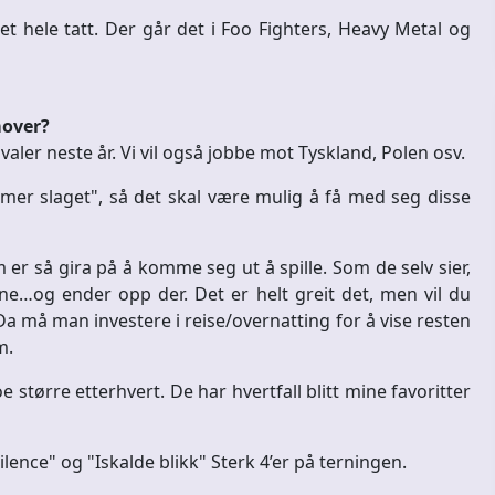
et hele tatt. Der går det i Foo Fighters, Heavy Metal og
mover?
ivaler neste år. Vi vil også jobbe mot Tyskland, Polen osv.
er slaget", så det skal være mulig å få med seg disse
r så gira på å komme seg ut å spille. Som de selv sier,
e…og ender opp der. Det er helt greit det, men vil du
a må man investere i reise/overnatting for å vise resten
m.
større etterhvert. De har hvertfall blitt mine favoritter
ilence" og "Iskalde blikk" Sterk 4’er på terningen.