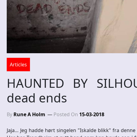
Articles
HAUNTED BY SILHOUT
dead ends
By
Rune A Holm
Posted On
15-03-2018
Jaja… Jeg hadde hørt singelen "Iskalde blikk" fra denne