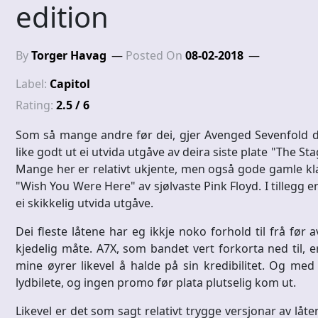
edition
By
Torger Havag
Posted On
08-02-2018
Label:
Capitol
Rating:
2.5 / 6
Som så mange andre før dei, gjer Avenged Sevenfold de
like godt ut ei utvida utgåve av deira siste plate "The St
Mange her er relativt ukjente, men også gode gamle kla
"Wish You Were Here" av sjølvaste Pink Floyd. I tillegg er 
ei skikkelig utvida utgåve.
Dei fleste låtene har eg ikkje noko forhold til frå før a
kjedelig måte. A7X, som bandet vert forkorta ned til, er
mine øyrer likevel å halde på sin kredibilitet. Og me
lydbilete, og ingen promo før plata plutselig kom ut.
Likevel er det som sagt relativt trygge versjonar av låten