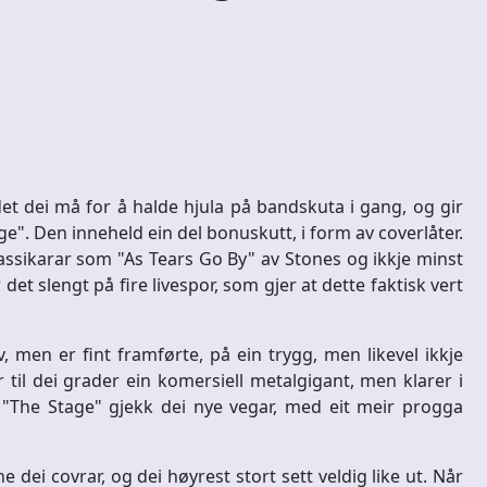
t dei må for å halde hjula på bandskuta i gang, og gir
age". Den inneheld ein del bonuskutt, i form av coverlåter.
ssikarar som "As Tears Go By" av Stones og ikkje minst
det slengt på fire livespor, som gjer at dette faktisk vert
v, men er fint framførte, på ein trygg, men likevel ikkje
 til dei grader ein komersiell metalgigant, men klarer i
d "The Stage" gjekk dei nye vegar, med eit meir progga
e dei covrar, og dei høyrest stort sett veldig like ut. Når