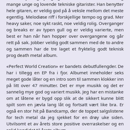
mange unge og lovende tekniske gitarister. Han benytter
hele gitaren, er veldig god på å veksle mellom det meste
egentlig. Melodiøse riff i forskjellige tempo og grad. Mer
heavy saker, noe sykt raskt, noe veldig rolig. Overganger
og breaks er av typen gull og er veldig varierte, men
best er han når han hopper over overgangene og går
rett på sak. Jobber veldig godt sammen med de to andre
og sammen har de tre laget et fryktelig godt teknisk
prog death metal album.
«Perfect World Creation» er bandets debutfullengder. De
har i tillegg en EP fra i fjor. Albumet inneholder seks
meget gode låter og en intro som til sammen klokker inn
på litt over 47 minutter. Det er mye musikk og det er
sannelig mye god og variert musikk. Jeg har en mistanke
om at låtene er bygd opp slik at de sikkert kunne blitt
spilt som en jævla lang låt og fortsatt vært like bra. Er
også en stor hit på Bandcamp, der de toppet salgslistene
for tech metal da jeg sjekket for en drøy uke siden.
Utvilsomt et av årets store positive overraskelser og en