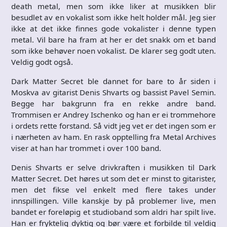
death metal, men som ikke liker at musikken blir
besudlet av en vokalist som ikke helt holder mål. Jeg sier
ikke at det ikke finnes gode vokalister i denne typen
metal. Vil bare ha fram at her er det snakk om et band
som ikke behøver noen vokalist. De klarer seg godt uten.
Veldig godt også.
Dark Matter Secret ble dannet for bare to år siden i
Moskva av gitarist Denis Shvarts og bassist Pavel Semin.
Begge har bakgrunn fra en rekke andre band.
Trommisen er Andrey Ischenko og han er ei trommehore
i ordets rette forstand. Så vidt jeg vet er det ingen som er
i nærheten av ham. En rask opptelling fra Metal Archives
viser at han har trommet i over 100 band.
Denis Shvarts er selve drivkraften i musikken til Dark
Matter Secret. Det høres ut som det er minst to gitarister,
men det fikse vel enkelt med flere takes under
innspillingen. Ville kanskje by på problemer live, men
bandet er foreløpig et studioband som aldri har spilt live.
Han er fryktelig dyktig og bør være et forbilde til veldig