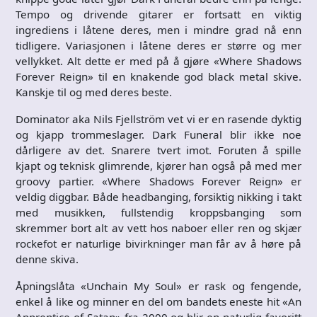
Tempo og drivende gitarer er fortsatt en viktig
ingrediens i låtene deres, men i mindre grad nå enn
tidligere. Variasjonen i låtene deres er større og mer
vellykket. Alt dette er med på å gjøre «Where Shadows
Forever Reign» til en knakende god black metal skive.
Kanskje til og med deres beste.
Dominator aka Nils Fjellström vet vi er en rasende dyktig
og kjapp trommeslager. Dark Funeral blir ikke noe
dårligere av det. Snarere tvert imot. Foruten å spille
kjapt og teknisk glimrende, kjører han også på med mer
groovy partier. «Where Shadows Forever Reign» er
veldig diggbar. Både headbanging, forsiktig nikking i takt
med musikken, fullstendig kroppsbanging som
skremmer bort alt av vett hos naboer eller ren og skjær
rockefot er naturlige bivirkninger man får av å høre på
denne skiva.
Åpningslåta «Unchain My Soul» er rask og fengende,
enkel å like og minner en del om bandets eneste hit «An
Apprentice of Satan» fra 2000 og blir en naturlig favoritt