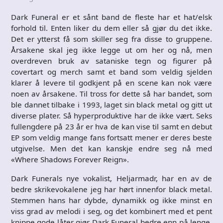
Dark Funeral er et sånt band de fleste har et hat/elsk
forhold til. Enten liker du dem eller så gjør du det ikke.
Det er ytterst få som skiller seg fra disse to gruppene.
Årsakene skal jeg ikke legge ut om her og nå, men
overdreven bruk av sataniske tegn og figurer på
covertart og merch samt et band som veldig sjelden
klarer å levere til godkjent på en scene kan nok være
noen av årsakene. Til tross for dette så har bandet, som
ble dannet tilbake i 1993, laget sin black metal og gitt ut
diverse plater. Så hyperproduktive har de ikke vært. Seks
fullengdere på 23 år er hva de kan vise til samt en debut
EP som veldig mange fans fortsatt mener er deres beste
utgivelse. Men det kan kanskje endre seg nå med
«Where Shadows Forever Reign».
Dark Funerals nye vokalist, Heljarmadr, har en av de
bedre skrikevokalene jeg har hørt innenfor black metal.
Stemmen hans har dybde, dynamikk og ikke minst en
viss grad av melodi i seg, og det kombinert med et pent
knippe gode låter gjør Dark Funeral bedre enn på lenge.