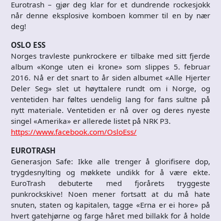
Eurotrash – gjør deg klar for et dundrende rockesjokk
når denne eksplosive komboen kommer til en by nær
deg!
OSLO ESS
Norges travleste punkrockere er tilbake med sitt fjerde
album «Konge uten ei krone» som slippes 5. februar
2016. Nå er det snart to år siden albumet «Alle Hjerter
Deler Seg» slet ut høyttalere rundt om i Norge, og
ventetiden har føltes uendelig lang for fans sultne på
nytt materiale. Ventetiden er nå over og deres nyeste
singel «Amerika» er allerede listet på NRK P3.
https://www.facebook.com/OsloEss/
EUROTRASH
Generasjon Safe: Ikke alle trenger å glorifisere dop,
trygdesnylting og møkkete undikk for å være ekte.
EuroTrash debuterte med fjorårets tryggeste
punkrockskive! Noen mener fortsatt at du må hate
snuten, staten og kapitalen, tagge «Erna er ei hore» på
hvert gatehjørne og farge håret med billakk for å holde