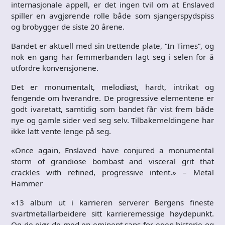
internasjonale appell, er det ingen tvil om at Enslaved
spiller en avgjørende rolle både som sjangerspydspiss
og brobygger de siste 20 årene.
Bandet er aktuell med sin trettende plate, “In Times”, og
nok en gang har femmerbanden lagt seg i selen for å
utfordre konvensjonene.
Det er monumentalt, melodiøst, hardt, intrikat og
fengende om hverandre. De progressive elementene er
godt ivaretatt, samtidig som bandet får vist frem både
nye og gamle sider ved seg selv. Tilbakemeldingene har
ikke latt vente lenge på seg.
«Once again, Enslaved have conjured a monumental
storm of grandiose bombast and visceral grit that
crackles with re
fined, progressive intent.» – Metal
Hammer
«13 album ut i karrieren serverer Bergens fineste
svartmetallarbeidere sitt karrieremessige høydepunkt.
Og de gjør de med en eminent sans for egen historie og