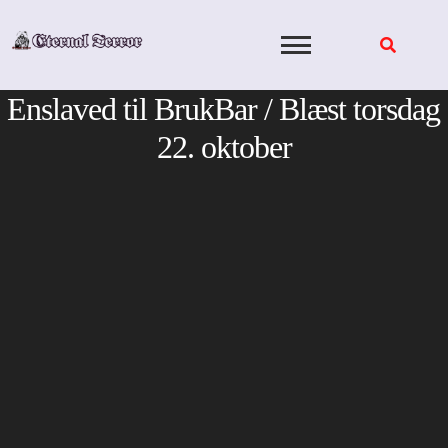
Skip
to
content
Enslaved til BrukBar / Blæst torsdag
22. oktober