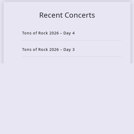
Recent Concerts
Tons of Rock 2026 – Day 4
Tons of Rock 2026 – Day 3
Tons of Rock 2026 – Day 2
Tons Of Rock 2026 – Day 1
GOATMILKER & DUNE SEA – 05.06.2026 – Bergen,
Norway