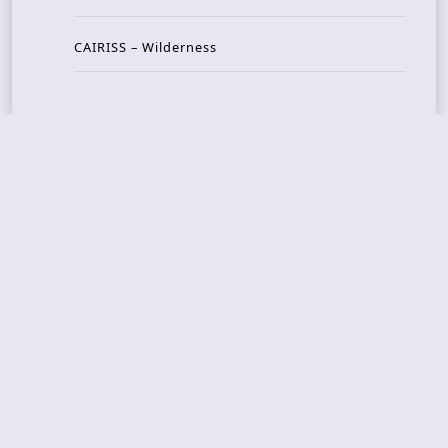
CAIRISS – Wilderness
Recent Concerts
Tons of Rock 2026 – Day 4
Tons of Rock 2026 – Day 3
Tons of Rock 2026 – Day 2
Tons Of Rock 2026 – Day 1