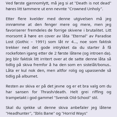
Ved første gjennomlytt, må jeg si at "Death is not dead"
høres litt tammere ut enn nevnte "Crowned Unholy".
Etter flere kvelder med denne utgivelsen må jeg
innrømme at den fenger mere og mere, men jeg
favoriserer fremdeles de forrige skivene i brutalitet. Litt
morsomt å høre en cover av låta "Eternal" av Paradise
Lost (Gothic – 1991) som låt nr 4…, noe som faktisk
trekker ned det gode intrykket da du starter å få
rockefoten igang etter de 2 første låtene (og introen da).
Jeg blir faktisk litt irritert over at de satte denne låta så
tidlig på skiva fremfor å ha den som en sistelåt/bonus..
Låta er kul nok den, men altfor rolig og upassende så
tidlig på albumet.
Resten av skiva er på det jevne og er et bra valg om du
har sansen for Thrash/death. Helt grei riffing og
trampetakt i god gammel "Svensk Old-School" stil.
Skal du sjekke ut denne skiva anbefaler jeg låtene
"Headhunter", "Iblis Bane" og "Horrid Ways"