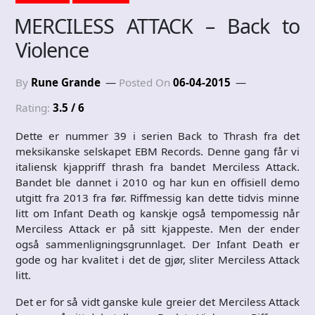
MERCILESS ATTACK – Back to
Violence
By
Rune Grande
Posted On
06-04-2015
Rating:
3.5 / 6
Dette er nummer 39 i serien Back to Thrash fra det
meksikanske selskapet EBM Records. Denne gang får vi
italiensk kjappriff thrash fra bandet Merciless Attack.
Bandet ble dannet i 2010 og har kun en offisiell demo
utgitt fra 2013 fra før. Riffmessig kan dette tidvis minne
litt om Infant Death og kanskje også tempomessig når
Merciless Attack er på sitt kjappeste. Men der ender
også sammenligningsgrunnlaget. Der Infant Death er
gode og har kvalitet i det de gjør, sliter Merciless Attack
litt.
Det er for så vidt ganske kule greier det Merciless Attack