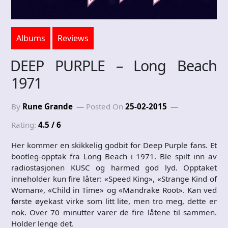
Albums
Reviews
DEEP PURPLE – Long Beach
1971
By
Rune Grande
Posted On
25-02-2015
Rating:
4.5 / 6
Her kommer en skikkelig godbit for Deep Purple fans. Et
bootleg-opptak fra Long Beach i 1971. Ble spilt inn av
radiostasjonen KUSC og harmed god lyd. Opptaket
inneholder kun fire låter: «Speed King», «Strange Kind of
Woman», «Child in Time» og «Mandrake Root». Kan ved
første øyekast virke som litt lite, men tro meg, dette er
nok. Over 70 minutter varer de fire låtene til sammen.
Holder lenge det.