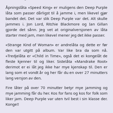
Åpningslåta «Speed King» er muligens den Deep Purple
låta som passer dårligst til å jamme i, men likevel gjør
bandet det. Det var slik Deep Purple var det. Alt skulle
jammes i. Jon Lord, Ritchie Blackmore og Ian Gillan
gjorde det sånn. Jeg vet at originalversjonen av låta
starter med jam, men likevel mener jeg det ikke passer.
«Strange Kind of Woman» er andrelåta og dette er før
den var utgitt på album. Var like bra da som nå.
«Tredjelåta er «Child in Time», også det ei kongelåt de
fleste kjenner til og liker. Sistelåta «Mandrake Root»
derimot er ei låt jeg ikke har mye kjenskap til. Den er
lang som et vondt år og her får du en over 27 minutters
lang versjon av den.
Fire låter på over 70 minutter betyr mye jamming og
mye jamming får du her. Kos for fans og kos for folk som
liker jam. Deep Purple var uten tvil best i sin klasse der.
Konge!!