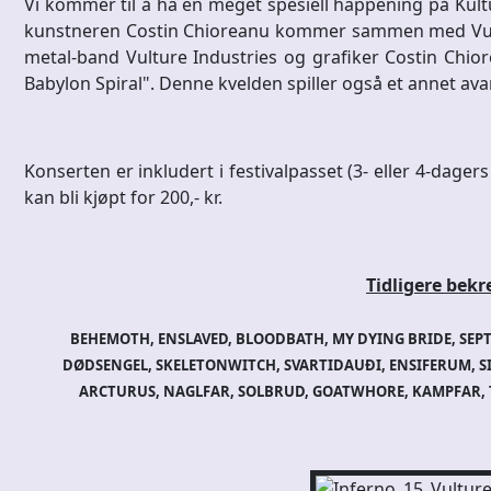
Vi kommer til å ha en meget spesiell happening på Kultu
kunstneren Costin Chioreanu kommer sammen med Vultur
metal-band Vulture Industries og grafiker Costin Ch
Babylon Spiral". Denne kvelden spiller også et annet av
Konserten er inkludert i festivalpasset (3- eller 4-dagers 
kan bli kjøpt for 200,- kr.
Tidligere bekre
BEHEMOTH, ENSLAVED, BLOODBATH, MY DYING BRIDE, SEPT
DØDSENGEL, SKELETONWITCH, SVARTIDAUÐI, ENSIFERUM, S
ARCTURUS, NAGLFAR, SOLBRUD, GOATWHORE, KAMPFAR,