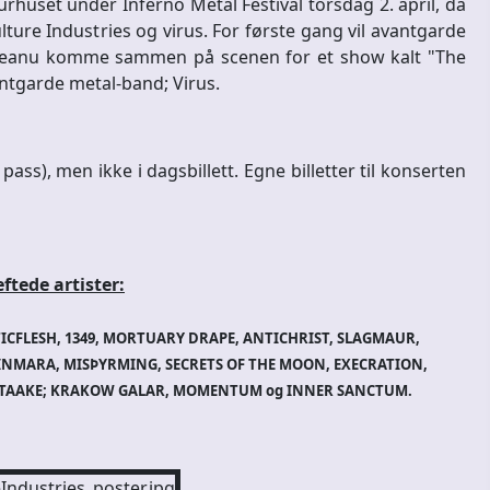
rhuset under Inferno Metal Festival torsdag 2. april, da
e Industries og virus. For første gang vil avantgarde
ioreanu komme sammen på scenen for et show kalt "The
antgarde metal-band; Virus.
pass), men ikke i dagsbillett. Egne billetter til konserten
ftede artister:
ICFLESH, 1349, MORTUARY DRAPE, ANTICHRIST, SLAGMAUR,
INMARA, MISÞYRMING, SECRETS OF THE MOON, EXECRATION,
 TAAKE; KRAKOW GALAR, MOMENTUM og INNER SANCTUM.