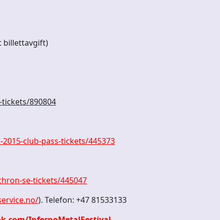
billettavgift)
l-tickets/890804
l-2015-club-pass-tickets/445373
chron-se-tickets/445047
service.no/
). Telefon: +47 81533133
k.com/InfernoMetalFestival