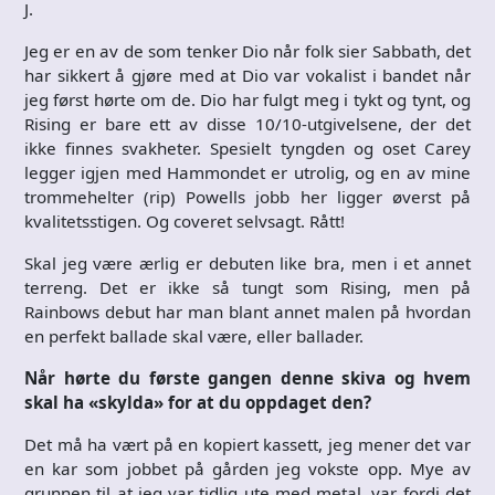
J.
Jeg er en av de som tenker Dio når folk sier Sabbath, det
har sikkert å gjøre med at Dio var vokalist i bandet når
jeg først hørte om de. Dio har fulgt meg i tykt og tynt, og
Rising er bare ett av disse 10/10-utgivelsene, der det
ikke finnes svakheter. Spesielt tyngden og oset Carey
legger igjen med Hammondet er utrolig, og en av mine
trommehelter (rip) Powells jobb her ligger øverst på
kvalitetsstigen. Og coveret selvsagt. Rått!
Skal jeg være ærlig er debuten like bra, men i et annet
terreng. Det er ikke så tungt som Rising, men på
Rainbows debut har man blant annet malen på hvordan
en perfekt ballade skal være, eller ballader.
Når hørte du første gangen denne skiva og hvem
skal ha «skylda» for at du oppdaget den?
Det må ha vært på en kopiert kassett, jeg mener det var
en kar som jobbet på gården jeg vokste opp. Mye av
grunnen til at jeg var tidlig ute med metal, var fordi det