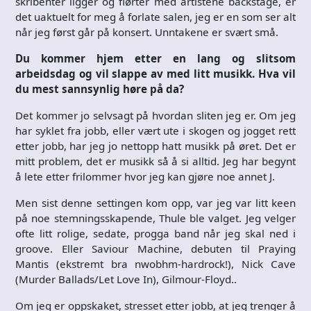
skribenter ligger og flørter med artistene backstage, er
det uaktuelt for meg å forlate salen, jeg er en som ser alt
når jeg først går på konsert. Unntakene er svært små.
Du kommer hjem etter en lang og slitsom
arbeidsdag og vil slappe av med litt musikk. Hva vil
du mest sannsynlig høre på da?
Det kommer jo selvsagt på hvordan sliten jeg er. Om jeg
har syklet fra jobb, eller vært ute i skogen og jogget rett
etter jobb, har jeg jo nettopp hatt musikk på øret. Det er
mitt problem, det er musikk så å si alltid. Jeg har begynt
å lete etter frilommer hvor jeg kan gjøre noe annet J.
Men sist denne settingen kom opp, var jeg var litt keen
på noe stemningsskapende, Thule ble valget. Jeg velger
ofte litt rolige, sedate, progga band når jeg skal ned i
groove. Eller Saviour Machine, debuten til Praying
Mantis (ekstremt bra nwobhm-hardrock!), Nick Cave
(Murder Ballads/Let Love In), Gilmour-Floyd..
Om jeg er oppskaket, stresset etter jobb, at jeg trenger å