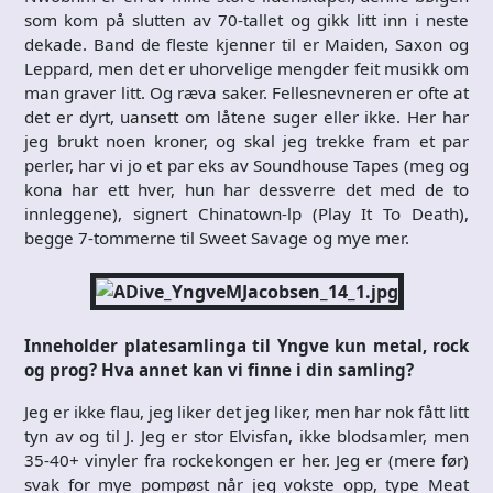
som kom på slutten av 70-tallet og gikk litt inn i neste
dekade. Band de fleste kjenner til er Maiden, Saxon og
Leppard, men det er uhorvelige mengder feit musikk om
man graver litt. Og ræva saker. Fellesnevneren er ofte at
det er dyrt, uansett om låtene suger eller ikke. Her har
jeg brukt noen kroner, og skal jeg trekke fram et par
perler, har vi jo et par eks av Soundhouse Tapes (meg og
kona har ett hver, hun har dessverre det med de to
innleggene), signert Chinatown-lp (Play It To Death),
begge 7-tommerne til Sweet Savage og mye mer.
Inneholder platesamlinga til Yngve kun metal, rock
og prog? Hva annet kan vi finne i din samling?
Jeg er ikke flau, jeg liker det jeg liker, men har nok fått litt
tyn av og til J. Jeg er stor Elvisfan, ikke blodsamler, men
35-40+ vinyler fra rockekongen er her. Jeg er (mere før)
svak for mye pompøst når jeg vokste opp, type Meat