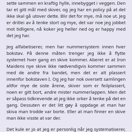
sette sammen en kraftig hylle, innebygget i veggen. Den
tar et gitt mål med skiver, og jeg har en policy på at det
ikke skal gå utover dette. Blir det for mye, må noe ut. Jeg
er dritlei av å tenke stort og mye, det var noe jeg jobbet
mot tidligere, nå koker jeg heller ned og er happy med
det jeg har.
Jeg alfabetiserer, men har nummersystem innen hver
bokstav. På denne måten trenger jeg ikke å flytte
systemet hver gang en skive kommer. Aberet er at Iron
Maidens nye skive ikke nødvendigvis kommer sammen
med de andre fra bandet, men det er alt plassert
innenfor bokstaven I. Og jeg har nok oversett samlingen
altfor mye de siste årene, skiver som er feilplassert,
noen er gitt bort, andre mister nummerlappen. Men det
er såpass tidkrevende at jeg ikke orker å tenke på det en
gang. Dessuten er det litt gøy å oppdage at man har
skiva man trodde var borte. Eller at man finner en skive
man ikke visste at var der.
Det kule er jo at jeg er personlig når jeg systematiserer,