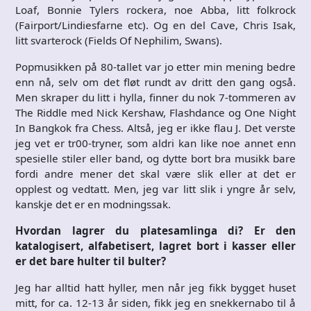
Loaf, Bonnie Tylers rockera, noe Abba, litt folkrock
(Fairport/Lindiesfarne etc). Og en del Cave, Chris Isak,
litt svarterock (Fields Of Nephilim, Swans).
Popmusikken på 80-tallet var jo etter min mening bedre
enn nå, selv om det fløt rundt av dritt den gang også.
Men skraper du litt i hylla, finner du nok 7-tommeren av
The Riddle med Nick Kershaw, Flashdance og One Night
In Bangkok fra Chess. Altså, jeg er ikke flau J. Det verste
jeg vet er tr00-tryner, som aldri kan like noe annet enn
spesielle stiler eller band, og dytte bort bra musikk bare
fordi andre mener det skal være slik eller at det er
opplest og vedtatt. Men, jeg var litt slik i yngre år selv,
kanskje det er en modningssak.
Hvordan lagrer du platesamlinga di? Er den
katalogisert, alfabetisert, lagret bort i kasser eller
er det bare hulter til bulter?
Jeg har alltid hatt hyller, men når jeg fikk bygget huset
mitt, for ca. 12-13 år siden, fikk jeg en snekkernabo til å