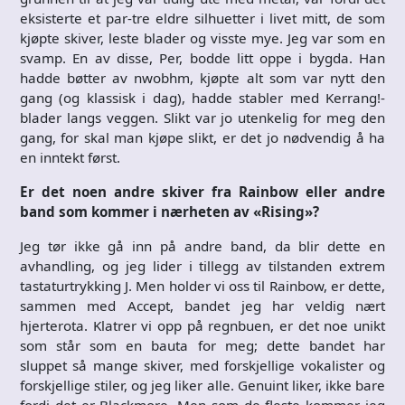
eksisterte et par-tre eldre silhuetter i livet mitt, de som
kjøpte skiver, leste blader og visste mye. Jeg var som en
svamp. En av disse, Per, bodde litt oppe i bygda. Han
hadde bøtter av nwobhm, kjøpte alt som var nytt den
gang (og klassisk i dag), hadde stabler med Kerrang!-
blader langs veggen. Slikt var jo utenkelig for meg den
gang, for skal man kjøpe slikt, er det jo nødvendig å ha
en inntekt først.
Er det noen andre skiver fra Rainbow eller andre
band som kommer i nærheten av «Rising»?
Jeg tør ikke gå inn på andre band, da blir dette en
avhandling, og jeg lider i tillegg av tilstanden extrem
tastaturtrykking J. Men holder vi oss til Rainbow, er dette,
sammen med Accept, bandet jeg har veldig nært
hjerterota. Klatrer vi opp på regnbuen, er det noe unikt
som står som en bauta for meg; dette bandet har
sluppet så mange skiver, med forskjellige vokalister og
forskjellige stiler, og jeg liker alle. Genuint liker, ikke bare
fordi det er Blackmore. Men som de fleste kommer jeg