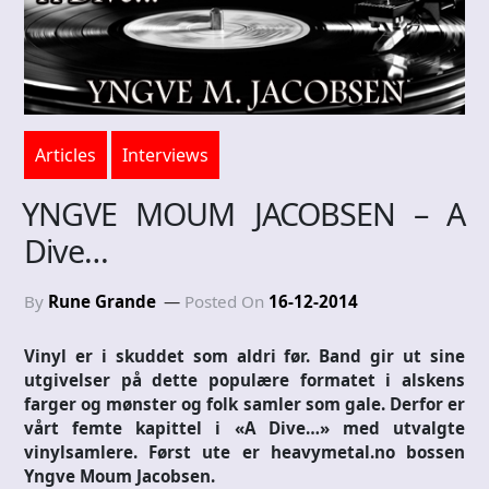
Articles
Interviews
YNGVE MOUM JACOBSEN – A
Dive…
By
Rune Grande
Posted On
16-12-2014
Vinyl er i skuddet som aldri før. Band gir ut sine
utgivelser på dette populære formatet i alskens
farger og mønster og folk samler som gale. Derfor er
vårt femte kapittel i «A Dive…» med utvalgte
vinylsamlere. Først ute er heavymetal.no bossen
Yngve Moum Jacobsen.