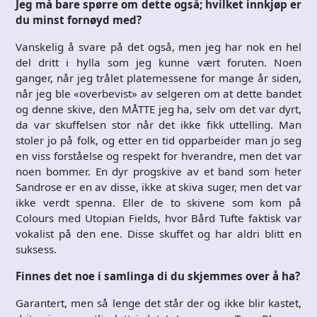
Jeg må bare spørre om dette også; hvilket innkjøp er
du minst fornøyd med?
Vanskelig å svare på det også, men jeg har nok en hel
del dritt i hylla som jeg kunne vært foruten. Noen
ganger, når jeg trålet platemessene for mange år siden,
når jeg ble «overbevist» av selgeren om at dette bandet
og denne skive, den MÅTTE jeg ha, selv om det var dyrt,
da var skuffelsen stor når det ikke fikk uttelling. Man
stoler jo på folk, og etter en tid opparbeider man jo seg
en viss forståelse og respekt for hverandre, men det var
noen bommer. En dyr progskive av et band som heter
Sandrose er en av disse, ikke at skiva suger, men det var
ikke verdt spenna. Eller de to skivene som kom på
Colours med Utopian Fields, hvor Bård Tufte faktisk var
vokalist på den ene. Disse skuffet og har aldri blitt en
suksess.
Finnes det noe i samlinga di du skjemmes over å ha?
Garantert, men så lenge det står der og ikke blir kastet,