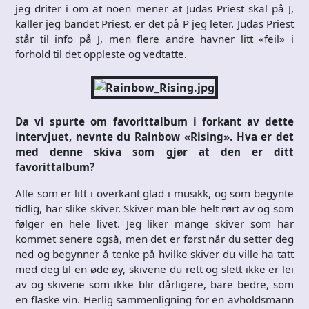
jeg driter i om at noen mener at Judas Priest skal på J,
kaller jeg bandet Priest, er det på P jeg leter. Judas Priest
står til info på J, men flere andre havner litt «feil» i
forhold til det oppleste og vedtatte.
Da vi spurte om favorittalbum i forkant av dette
intervjuet, nevnte du Rainbow «Rising». Hva er det
med denne skiva som gjør at den er ditt
favorittalbum?
Alle som er litt i overkant glad i musikk, og som begynte
tidlig, har slike skiver. Skiver man ble helt rørt av og som
følger en hele livet. Jeg liker mange skiver som har
kommet senere også, men det er først når du setter deg
ned og begynner å tenke på hvilke skiver du ville ha tatt
med deg til en øde øy, skivene du rett og slett ikke er lei
av og skivene som ikke blir dårligere, bare bedre, som
en flaske vin. Herlig sammenligning for en avholdsmann