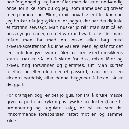
noe forgjengelig. Jeg hater filer, men det er et nødvendig
onde for slike som du og jeg, som anmelder og driver
med promotering. Ellers, i mitt privatliv, er filer kun noe
jeg bruker når jeg sykler eller jogger, der har det digitale
et fortrinn selvsagt. Man husker jo når man satt på en
buss i yngre dager, om det var med walk- eller discman,
måtte man ha med en veske eller bag med
skiver/kassetter for å kunne variere. Men jeg står for det
jeg innledningsvis svarte; filer har nedjustert musikkens
status. Det er SÅ lett å slette fra disk, miste låter og
skiver, ting forsvinner og glemmes, uff. Man skifter
telefon, pc eller glemmer et passord, man mister en
ekstern harddisk, eller denne begynner å hoste. Så er
det gjort.
For bransjen dog, er det jo gull, for fra å bruke masse
gryn på porto og trykking av fysiske produkter (både til
promotering og regulært salg), er nå en stor del
innkommende forespørsler rattet mot en og samme
kilde.