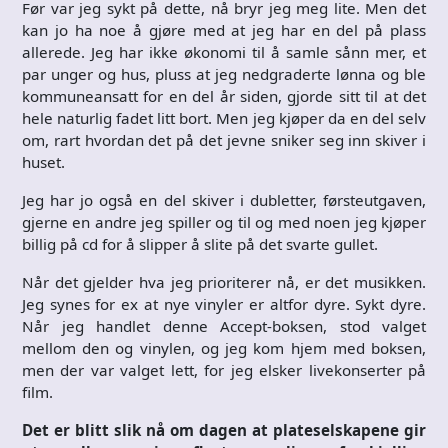
Før var jeg sykt på dette, nå bryr jeg meg lite. Men det
kan jo ha noe å gjøre med at jeg har en del på plass
allerede. Jeg har ikke økonomi til å samle sånn mer, et
par unger og hus, pluss at jeg nedgraderte lønna og ble
kommuneansatt for en del år siden, gjorde sitt til at det
hele naturlig fadet litt bort. Men jeg kjøper da en del selv
om, rart hvordan det på det jevne sniker seg inn skiver i
huset.
Jeg har jo også en del skiver i dubletter, førsteutgaven,
gjerne en andre jeg spiller og til og med noen jeg kjøper
billig på cd for å slipper å slite på det svarte gullet.
Når det gjelder hva jeg prioriterer nå, er det musikken.
Jeg synes for ex at nye vinyler er altfor dyre. Sykt dyre.
Når jeg handlet denne Accept-boksen, stod valget
mellom den og vinylen, og jeg kom hjem med boksen,
men der var valget lett, for jeg elsker livekonserter på
film.
Det er blitt slik nå om dagen at plateselskapene gir