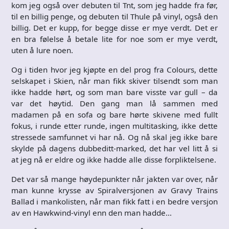
kom jeg også over debuten til Tnt, som jeg hadde fra før,
til en billig penge, og debuten til Thule på vinyl, også den
billig. Det er kupp, for begge disse er mye verdt. Det er
en bra følelse å betale lite for noe som er mye verdt,
uten å lure noen.
Og i tiden hvor jeg kjøpte en del prog fra Colours, dette
selskapet i Skien, når man fikk skiver tilsendt som man
ikke hadde hørt, og som man bare visste var gull – da
var det høytid. Den gang man lå sammen med
madamen på en sofa og bare hørte skivene med fullt
fokus, i runde etter runde, ingen multitasking, ikke dette
stressede samfunnet vi har nå. Og nå skal jeg ikke bare
skylde på dagens dubbeditt-marked, det har vel litt å si
at jeg nå er eldre og ikke hadde alle disse forpliktelsene.
Det var så mange høydepunkter når jakten var over, når
man kunne krysse av Spiralversjonen av Gravy Trains
Ballad i mankolisten, når man fikk fatt i en bedre versjon
av en Hawkwind-vinyl enn den man hadde…