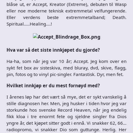
blåse ut, er Accept, Kreator (Extreme), debuten til Wasp
eller noe moderne teknisk extremmetal velfungerende.
Eller verdens beste extremmetalband; Death.
Spiritual…..Healing….!
Hva var så det siste innkjøpet du gjorde?
Ha-ha, som når jeg var 10 år; Accept. Jeg kom over en
sykt fet box av sisteskiva, med bluray, dvd, skive, flagg,
pin, fotos og to vinyl pic-singler. Fantastisk. Dyr, men fet.
Hvilket innkjøp er du mest fornøyd med?
I årenes løp har det vært så mye, det er sykt vanskelig å
stille diagnosen her. Men, jeg husker i tiden hvor jeg var
storkunde hos svenske Record Heaven, når jeg endelig
fikk kloa i tre enormt fete og sjeldne singler fra Dios
yngre år, det kjøpet sitter godt i ennå. Vi snakker 62, 66…
radiopromo, vi snakker Dio som guttunge. Herlig. Her