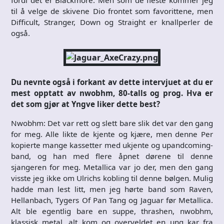
til å velge de skivene Dio frontet som favorittene, men
Difficult, Stranger, Down og Straight er knallperler de
også.
Du nevnte også i forkant av dette intervjuet at du er
mest opptatt av nwobhm, 80-talls og prog. Hva er
det som gjør at Yngve liker dette best?
Nwobhm: Det var rett og slett bare slik det var den gang
for meg. Alle likte de kjente og kjære, men denne Per
kopierte mange kassetter med ukjente og upandcoming-
band, og han med flere åpnet dørene til denne
sjangeren for meg. Metallica var jo der, men den gang
visste jeg ikke om Ulrichs kobling til denne bølgen. Mulig
hadde man lest litt, men jeg hørte band som Raven,
Hellanbach, Tygers Of Pan Tang og Jaguar før Metallica.
Alt ble egentlig bare en suppe, thrashen, nwobhm,
klassisk metal, alt kom og overveldet en ung kar fra