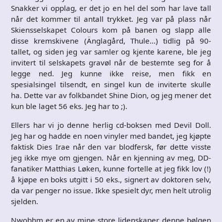
Snakker vi opplag, er det jo en hel del som har lave tall
når det kommer til antall trykket. Jeg var på plass når
Skiensselskapet Colours kom på banen og slapp alle
disse kremskivene (Änglagård, Thule…) tidlig på 90-
tallet, og siden jeg var samler og kjente karene, ble jeg
invitert til selskapets gravøl når de bestemte seg for å
legge ned. Jeg kunne ikke reise, men fikk en
spesialsingel tilsendt, en singel kun de inviterte skulle
ha. Dette var av folkbandet Shine Dion, og jeg mener det
kun ble laget 56 eks. Jeg har to ;).
Ellers har vi jo denne herlig cd-boksen med Devil Doll.
Jeg har og hadde en noen vinyler med bandet, jeg kjøpte
faktisk Dies Irae når den var blodfersk, før dette visste
jeg ikke mye om gjengen. Når en kjenning av meg, DD-
fanatiker Matthias Løken, kunne fortelle at jeg fikk lov (!)
å kjøpe en boks utgitt i 50 eks., signert av doktoren selv,
da var penger no issue. Ikke spesielt dyr, men helt utrolig
sjelden.
Nwobhm er en av mine store lidenskaper, denne bølgen