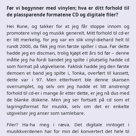
Før vi begynner med vinylen; hva er ditt forhold til
de plassparende formatene CD og digitale filer?
Hei Rune, og takker for at jeg får stoppe innom og
promotere vinyl og musikk generelt. Mitt forhold til cd-er
er litt merkelig, for jeg var en slik vinyl-diehard helt til
rundt 2000, da fikk jeg min første spiller i stua. Før dette
hadde jeg en discman, trolig kjøpt ett års tid før – denne
måtte jeg ha fordi bandet jeg spilte i plutselig hadde cd
som format på utgivelsene. Faktisk hadde jeg den første
demoen et band jeg spilte i, Tonka, overført til kassett,
dette var i 97. Men etterhvert ble denne skansen
overrumplet, og selv om jeg hadde et litt anstrengt
forhold til cd-er i mange år etter dette, er jeg nå dus med
de blanke diskene. Men jeg ser fortsatt på cd som et
lagringsformat for musikk, selv om det er enkelte
utgivelser jeg anser som samlebare.
Filer? Ha-ha meg i ræva. Det digitale inntoget i
musikkverdenen har for min del konvertert det hele til