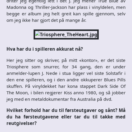
driter jeg egentlig lett i det J. Jeg mener True Blue av
Madonna og Thriller-Jackson har plass i vinyldelen, men
begge er album jeg helt greit kan spille gjennom, selv
om jeg ikke har gjort det på mange år.
Hva har du i spilleren akkurat nå?
Her jeg sitter og skriver, på mitt «kontor», er det siste
Triosphere som snurrer, for 34 gang, den er under
anmelder-lupen J. Nede i stua ligger vel siste Solstafir i
den ene spilleren, og i den andre okkuperer Blues Pills
skuffen. På vinyldekket har kona stappet Dark Side Of
The Moon, i bilen regjerer Kiss anno 1980, og så jobber
jeg med en metaldokumentar fra Australia på dvd.
Hvilket forhold har du til førsteutgaver og sånt? Må
du ha førsteutgavene eller tar du til takke med
reutgivelser?