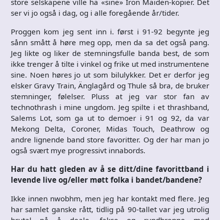
store selskapene ville ha «sine» Iron Maiden-kopier. Det
ser vi jo også i dag, og i alle foregående år/tider.
Proggen kom jeg sent inn i. først i 91-92 begynte jeg
sånn smått å høre meg opp, men da sa det også pang.
Jeg likte og liker de stemningsfulle banda best, de som
ikke trenger å tilte i vinkel og frike ut med instrumentene
sine. Noen høres jo ut som bilulykker. Det er derfor jeg
elsker Gravy Train, Änglagård og Thule så bra, de bruker
stemninger, følelser. Pluss at jeg var stor fan av
technothrash i mine ungdom. Jeg spilte i et thrashband,
Salems Lot, som ga ut to demoer i 91 og 92, da var
Mekong Delta, Coroner, Midas Touch, Deathrow og
andre lignende band store favoritter. Og der har man jo
også svært mye progressivt innabords.
Har du hatt gleden av å se ditt/dine favorittband i
levende live og/eller møtt folka i bandet/bandene?
Ikke innen nwobhm, men jeg har kontakt med flere. Jeg
har samlet ganske rått, tidlig på 90-tallet var jeg utrolig
brutal på å deale, fakse og rundbrenne med