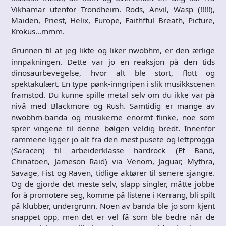
Vikhamar utenfor Trondheim. Rods, Anvil, Wasp (!!!!!),
Maiden, Priest, Helix, Europe, Faithfful Breath, Picture,
Krokus…mmm.
Grunnen til at jeg likte og liker nwobhm, er den ærlige
innpakningen. Dette var jo en reaksjon på den tids
dinosaurbevegelse, hvor alt ble stort, flott og
spektakulært. En type pønk-inngripen i slik musikkscenen
framstod. Du kunne spille metal selv om du ikke var på
nivå med Blackmore og Rush. Samtidig er mange av
nwobhm-banda og musikerne enormt flinke, noe som
sprer vingene til denne bølgen veldig bredt. Innenfor
rammene ligger jo alt fra den mest pusete og lettprogga
(Saracen) til arbeiderklasse hardrock (Ef Band,
Chinatoen, Jameson Raid) via Venom, Jaguar, Mythra,
Savage, Fist og Raven, tidlige aktører til senere sjangre.
Og de gjorde det meste selv, slapp singler, måtte jobbe
for å promotere seg, komme på listene i Kerrang, bli spilt
på klubber, undergrunn. Noen av banda ble jo som kjent
snappet opp, men det er vel få som ble bedre når de