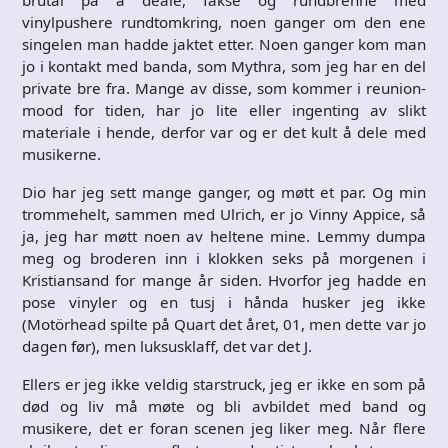
vinylpushere rundtomkring, noen ganger om den ene
singelen man hadde jaktet etter. Noen ganger kom man
jo i kontakt med banda, som Mythra, som jeg har en del
private bre fra. Mange av disse, som kommer i reunion-
mood for tiden, har jo lite eller ingenting av slikt
materiale i hende, derfor var og er det kult å dele med
musikerne.
Dio har jeg sett mange ganger, og møtt et par. Og min
trommehelt, sammen med Ulrich, er jo Vinny Appice, så
ja, jeg har møtt noen av heltene mine. Lemmy dumpa
meg og broderen inn i klokken seks på morgenen i
Kristiansand for mange år siden. Hvorfor jeg hadde en
pose vinyler og en tusj i hånda husker jeg ikke
(Motörhead spilte på Quart det året, 01, men dette var jo
dagen før), men luksusklaff, det var det J.
Ellers er jeg ikke veldig starstruck, jeg er ikke en som på
død og liv må møte og bli avbildet med band og
musikere, det er foran scenen jeg liker meg. Når flere