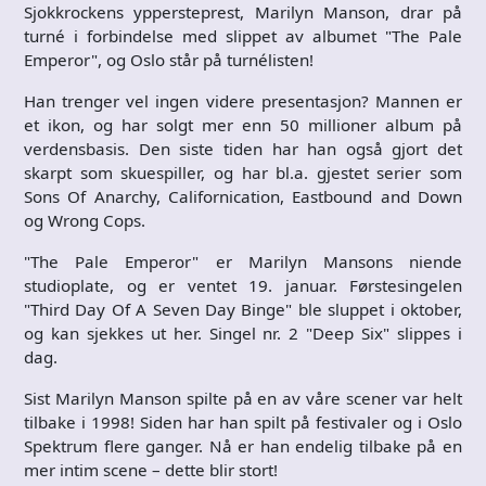
Sjokkrockens yppersteprest, Marilyn Manson, drar på
turné i forbindelse med slippet av albumet "The Pale
Emperor", og Oslo står på turnélisten!
Han trenger vel ingen videre presentasjon? Mannen er
et ikon, og har solgt mer enn 50 millioner album på
verdensbasis. Den siste tiden har han også gjort det
skarpt som skuespiller, og har bl.a. gjestet serier som
Sons Of Anarchy, Californication, Eastbound and Down
og Wrong Cops.
"The Pale Emperor" er Marilyn Mansons niende
studioplate, og er ventet 19. januar. Førstesingelen
"Third Day Of A Seven Day Binge" ble sluppet i oktober,
og kan sjekkes ut her. Singel nr. 2 "Deep Six" slippes i
dag.
Sist Marilyn Manson spilte på en av våre scener var helt
tilbake i 1998! Siden har han spilt på festivaler og i Oslo
Spektrum flere ganger. Nå er han endelig tilbake på en
mer intim scene – dette blir stort!