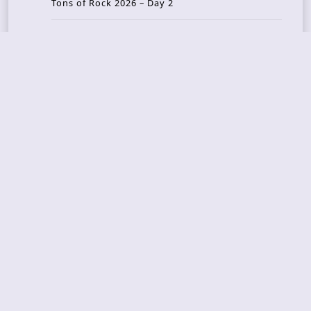
Tons of Rock 2026 – Day 2
Tons Of Rock 2026 – Day 1
GOATMILKER & DUNE SEA – 05.06.2026 – Bergen,
Norway
Recent Photo Galleries
TONS OF ROCK 2026 – Day 4 – 27.06.2026
TONS OF ROCK 2026 – Day 3 – 26.06.2026