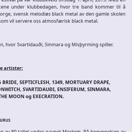
scene under klubbedagen, hvor tre band kommer til å
orge, svensk melodiøs black metal av den gamle skolen
vil servere oss atmosfærisk black metal.
 hvor Svartidauði, Sinmara og Misþyrming spiller.
 artister:
BRIDE, SEPTICFLESH, 1349, MORTUARY DRAPE,
NWITCH, SVARTIDAUÐI, ENSIFERUM, SINMARA,
THE MOON og EXECRATION.
URUS
en av 80-tallet under navnet Mortem. På begynnelsen av