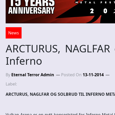
News
ARCTURUS, NAGLFAR o
Inferno
By
Eternal Terror Admin
Posted On
13-11-2014
Label:
ARCTURUS, NAGLFAR OG SOLBRUD TIL INFERNO META
Vulkan Arena er en nytt konsertsted for Inferno Metal F