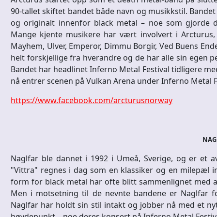
90-tallet skiftet bandet både navn og musikkstil. Bandet 
og originalt innenfor black metal – noe som gjorde 
Mange kjente musikere har vært involvert i Arcturus,
Mayhem, Ulver, Emperor, Dimmu Borgir, Ved Buens Ende 
helt forskjellige fra hverandre og de har alle sin egen pe
Bandet har headlinet Inferno Metal Festival tidligere me
nå entrer scenen på Vulkan Arena under Inferno Metal F
https://www.facebook.com/arcturusnorway
NAG
Naglfar ble dannet i 1992 i Umeå, Sverige, og er et 
"Vittra" regnes i dag som en klassiker og en milepæl 
form for black metal har ofte blitt sammenlignet med 
Men i motsetning til de nevnte bandene er Naglfar fort
Naglfar har holdt sin stil intakt og jobber nå med et ny
høydepunkt – noe deres konsert på Inferno Metal Festiva