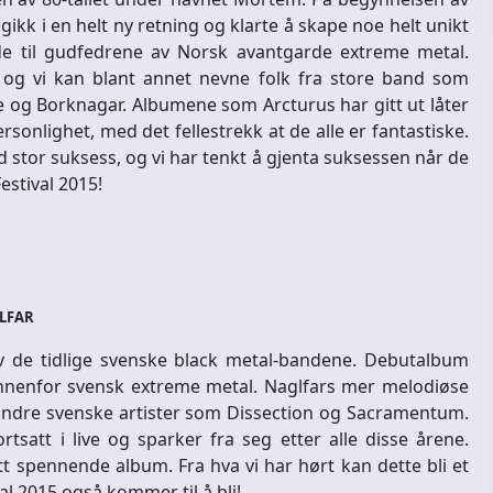
gikk i en helt ny retning og klarte å skape noe helt unikt
de til gudfedrene av Norsk avantgarde extreme metal.
 og vi kan blant annet nevne folk fra store band som
og Borknagar. Albumene som Arcturus har gitt ut låter
rsonlighet, med det fellestrekk at de alle er fantastiske.
d stor suksess, og vi har tenkt å gjenta suksessen når de
estival 2015!
LFAR
av de tidlige svenske black metal-bandene. Debutalbum
innenfor svensk extreme metal. Naglfars mer melodiøse
andre svenske artister som Dissection og Sacramentum.
satt i live og sparker fra seg etter alle disse årene.
tt spennende album. Fra hva vi har hørt kan dette bli et
l 2015 også kommer til å bli!