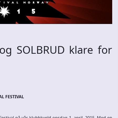
g SOLBRUD klare for
L FESTIVAL
estival på vår klubbkveld onsdag 1. april, 2015. Med en