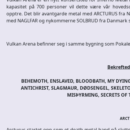
kapasitet på 700 personer vil dette være vår hoved
opptre. Det blir avantgarde metal med ARCTURUS fra N
med NAGLFAR og nykommerne SOLBRUD fra Danmark som 
Vulkan Arena befinner seg i samme bygning som Pokalen,
Bekreftede
BEHEMOTH, ENSLAVED, BLOODBATH, MY DYING 
ANTICHRIST, SLAGMAUR, DØDSENGEL, SKELETO
MISÞYRMING, SECRETS OF 
ARCT
Arcturus startet opp som et death metal-band på slutt