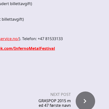
dert billettavgift)
billettavgift)
service.no/
). Telefon: +47 81533133
k.com/InfernoMetalFestival
NEXT POST
GRASPOP 2015 m
ed 47 første navn