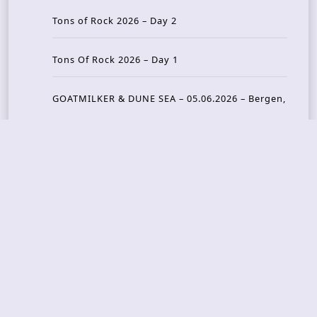
Tons of Rock 2026 – Day 2
Tons Of Rock 2026 – Day 1
GOATMILKER & DUNE SEA – 05.06.2026 – Bergen,
Norway
Recent Photo Galleries
TONS OF ROCK 2026 – Day 4 – 27.06.2026
TONS OF ROCK 2026 – Day 3 – 26.06.2026