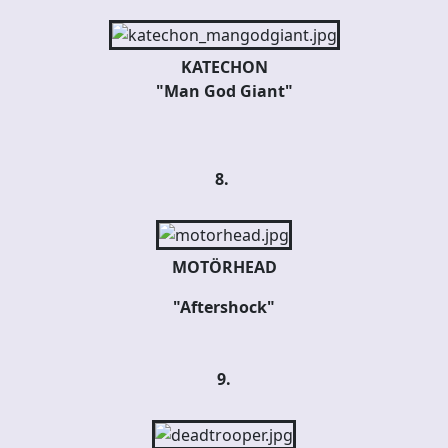
KATECHON
"Man God Giant"
8.
MOTÖRHEAD
"Aftershock"
9.