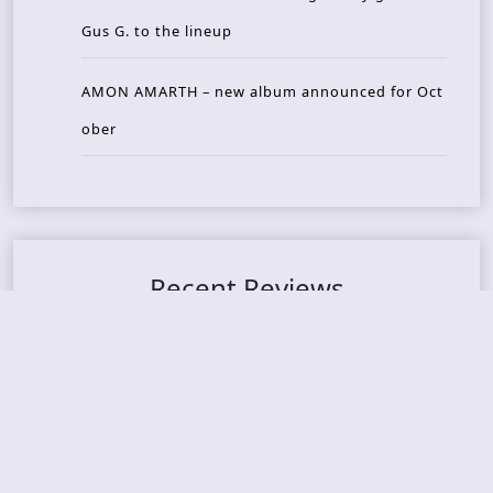
Gus G. to the lineup
AMON AMARTH – new album announced for Oct
ober
Recent Reviews
DOUBLE MUTE – Corporate Culture: CEO Edition
METASOMA – Core
THOSE MADE BROKEN – A Door You Can Never C