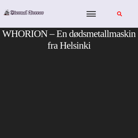
Skip
to
content
WHORION – En dødsmetallmaskin
fra Helsinki