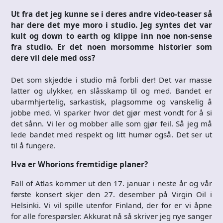
Ut fra det jeg kunne se i deres andre video-teaser så
har dere det mye moro i studio. Jeg syntes det var
kult og down to earth og klippe inn noe non-sense
fra studio. Er det noen morsomme historier som
dere vil dele med oss?
Det som skjedde i studio må forbli der! Det var masse
latter og ulykker, en slåsskamp til og med. Bandet er
ubarmhjertelig, sarkastisk, plagsomme og vanskelig å
jobbe med. Vi sparker hvor det gjør mest vondt for å si
det sånn. Vi ler og mobber alle som gjør feil. Så jeg må
lede bandet med respekt og litt humør også. Det ser ut
til å fungere.
Hva er Whorions fremtidige planer?
Fall of Atlas kommer ut den 17. januar i neste år og vår
første konsert skjer den 27. desember på Virgin Oil i
Helsinki. Vi vil spille utenfor Finland, der for er vi åpne
for alle forespørsler. Akkurat nå så skriver jeg nye sanger