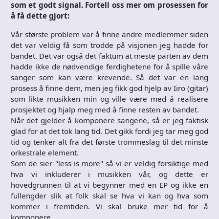
som et godt signal. Fortell oss mer om prosessen for
å få dette gjort:
Vår største problem var å finne andre medlemmer siden
det var veldig få som trodde på visjonen jeg hadde for
bandet. Det var også det faktum at meste parten av dem
hadde ikke de nødvendige ferdighetene for å spille våre
sanger som kan være krevende. Så det var en lang
prosess å finne dem, men jeg fikk god hjelp av Iiro (gitar)
som likte musikken min og ville være med å realisere
prosjektet og hjalp meg med å finne resten av bandet.
Når det gjelder å komponere sangene, så er jeg faktisk
glad for at det tok lang tid. Det gikk fordi jeg tar meg god
tid og tenker alt fra det første trommeslag til det minste
orkestrale element.
Som de sier "less is more" så vi er veldig forsiktige med
hva vi inkluderer i musikken vår, og dette er
hovedgrunnen til at vi begynner med en EP og ikke en
fullengder slik at folk skal se hva vi kan og hva som
kommer i fremtiden. Vi skal bruke mer tid for å
komponere.