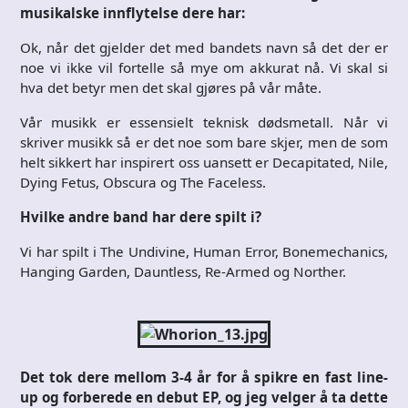
musikalske innflytelse dere har:
Ok, når det gjelder det med bandets navn så det der er
noe vi ikke vil fortelle så mye om akkurat nå. Vi skal si
hva det betyr men det skal gjøres på vår måte.
Vår musikk er essensielt teknisk dødsmetall. Når vi
skriver musikk så er det noe som bare skjer, men de som
helt sikkert har inspirert oss uansett er Decapitated, Nile,
Dying Fetus, Obscura og The Faceless.
Hvilke andre band har dere spilt i?
Vi har spilt i The Undivine, Human Error, Bonemechanics,
Hanging Garden, Dauntless, Re-Armed og Norther.
Det tok dere mellom 3-4 år for å spikre en fast line-
up og forberede en debut EP, og jeg velger å ta dette