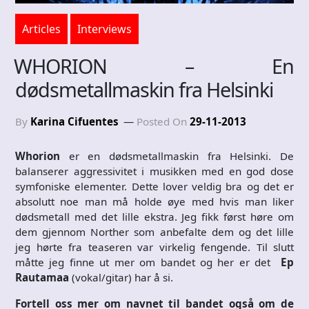
Articles
Interviews
WHORION – En
dødsmetallmaskin fra Helsinki
By
Karina Cifuentes
Posted On
29-11-2013
Whorion
er en dødsmetallmaskin fra Helsinki. De
balanserer aggressivitet i musikken med en god dose
symfoniske elementer. Dette lover veldig bra og det er
absolutt noe man må holde øye med hvis man liker
dødsmetall med det lille ekstra. Jeg fikk først høre om
dem gjennom Norther som anbefalte dem og det lille
jeg hørte fra teaseren var virkelig fengende. Til slutt
måtte jeg finne ut mer om bandet og her er det
Ep
Rautamaa
(vokal/gitar) har å si.
Fortell oss mer om navnet til bandet også om de