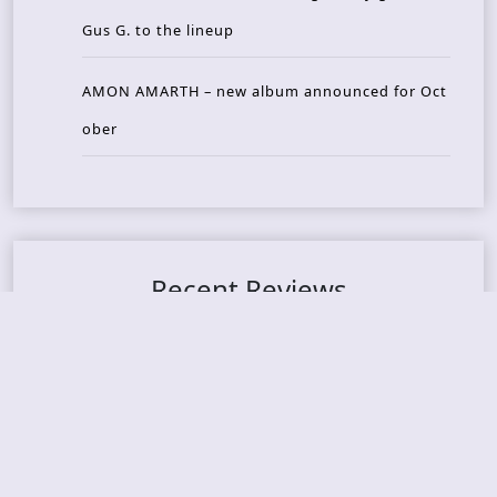
Gus G. to the lineup
AMON AMARTH – new album announced for Oct
ober
Recent Reviews
DOUBLE MUTE – Corporate Culture: CEO Edition
METASOMA – Core
THOSE MADE BROKEN – A Door You Can Never C