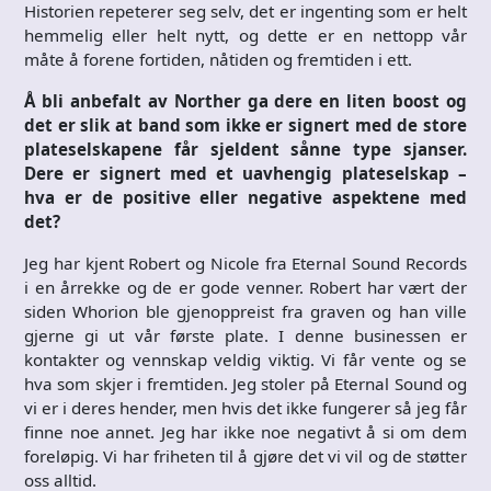
Historien repeterer seg selv, det er ingenting som er helt
hemmelig eller helt nytt, og dette er en nettopp vår
måte å forene fortiden, nåtiden og fremtiden i ett.
Å bli anbefalt av Norther ga dere en liten boost og
det er slik at band som ikke er signert med de store
plateselskapene får sjeldent sånne type sjanser.
Dere er signert med et uavhengig plateselskap –
hva er de positive eller negative aspektene med
det?
Jeg har kjent Robert og Nicole fra Eternal Sound Records
i en årrekke og de er gode venner. Robert har vært der
siden Whorion ble gjenoppreist fra graven og han ville
gjerne gi ut vår første plate. I denne businessen er
kontakter og vennskap veldig viktig. Vi får vente og se
hva som skjer i fremtiden. Jeg stoler på Eternal Sound og
vi er i deres hender, men hvis det ikke fungerer så jeg får
finne noe annet. Jeg har ikke noe negativt å si om dem
foreløpig. Vi har friheten til å gjøre det vi vil og de støtter
oss alltid.