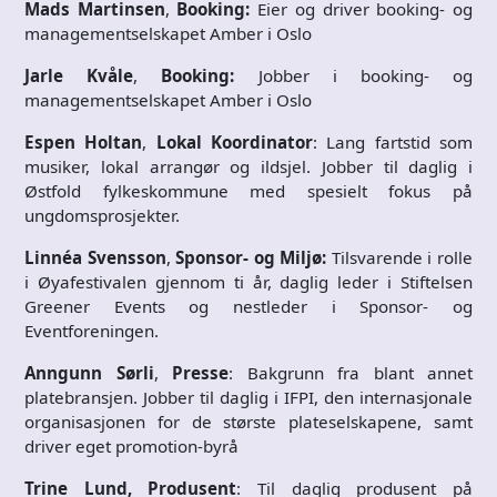
Mads Martinsen
,
Booking:
Eier og driver booking- og
managementselskapet Amber i Oslo
Jarle Kvåle
,
Booking:
Jobber i booking- og
managementselskapet Amber i Oslo
Espen Holtan
,
Lokal Koordinator
: Lang fartstid som
musiker, lokal arrangør og ildsjel. Jobber til daglig i
Østfold fylkeskommune med spesielt fokus på
ungdomsprosjekter.
Linnéa Svensson
,
Sponsor- og Miljø:
Tilsvarende i rolle
i Øyafestivalen gjennom ti år, daglig leder i Stiftelsen
Greener Events og nestleder i Sponsor- og
Eventforeningen.
Anngunn Sørli
,
Presse
: Bakgrunn fra blant annet
platebransjen. Jobber til daglig i IFPI, den internasjonale
organisasjonen for de største plateselskapene, samt
driver eget promotion-byrå
Trine Lund, Produsent
: Til daglig produsent på