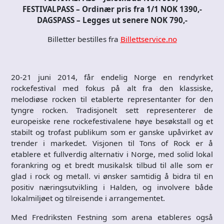
FESTIVALPASS – Ordinær pris fra 1/1 NOK 1390,-
DAGSPASS – Legges ut senere NOK 790,-
Billetter bestilles fra
Billettservice.no
20-21 juni 2014, får endelig Norge en rendyrket
rockefestival med fokus på alt fra den klassiske,
melodiøse rocken til etablerte representanter for den
tyngre rocken. Tradisjonelt sett representerer de
europeiske rene rockefestivalene høye besøkstall og et
stabilt og trofast publikum som er ganske upåvirket av
trender i markedet. Visjonen til Tons of Rock er å
etablere et fullverdig alternativ i Norge, med solid lokal
forankring og et bredt musikalsk tilbud til alle som er
glad i rock og metall. vi ønsker samtidig å bidra til en
positiv næringsutvikling i Halden, og involvere både
lokalmiljøet og tilreisende i arrangementet.
Med Fredriksten Festning som arena etableres også