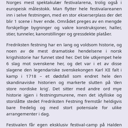
Norges mest spektakulær festivalarena, trolig også i
europeisk målestokk. Man flytter hele festivalareanen
inn i selve festningen, med en stor ekserserplass der det
blir 1 scene i hver ende. Området preges av en mengde
forskjellige bygninger og vakre konstruksjoner, haller,
stier, tunneler, kanonstillinger og gressdekte platåer.
Fredriksten festning har en lang og voldsom historie, og
noen av de mest dramatiske hendelsene i norsk
krigshistorie har funnet sted her. Det ble utkjempet hele
6 slag mot svenskene her, og det var i et av disse
slagene den legendariske svenskekongen Karl XII falt i
kamp i 1718 – et dødsfall som endret hele den
skandinaviske historien og markerte slutten på ‘den
store nordiske krig’. Det sitter med andre ord mye
historie igjen i festningsmurene, men det idylliske og
storslåtte stedet Fredriksten Festning fremstår heldigvis
bare fredelig og med stort potensiale for ulike
arrangementer i dag.
Festivalen får egen eksklusiv festival-camp på Halden