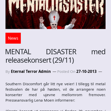
News
MENTAL DISASTER med
releasekonsert (29/11)
By
Eternal Terror Admin
Posted On
27-10-2013
Southern Discomfort går litt nye veier! I tillegg til metal
festivalen de har på høsten, vil de arrangere noen
konserter med ujevne mellomrom fremover.
Presseansvarlig Lena Moen informerer:
"Første konsert ut arrangerer vi fredag 29. november, i