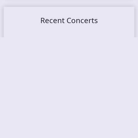
Recent Concerts
Tons of Rock 2026 – Day 4
Tons of Rock 2026 – Day 3
Tons of Rock 2026 – Day 2
Tons Of Rock 2026 – Day 1
GOATMILKER & DUNE SEA – 05.06.2026 – Bergen,
Norway