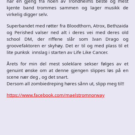
når en gjeng fra noen av Trondheims beste og mest
kjente band trommes sammen og lager musikk de
virkelig digger selv.
Superbandet med røtter fra Bloodthorn, Atrox, Bethzaida
og Perished valser ned alt i deres vei med deres old
school DM, der riffene slår som Ivan Drago og
groovefaktoren er skyhøy. Det er til og med plass til et
lite punksk innslag i starten av Life Like Cancer.
Årets for min del mest soleklare sekser følges av et
genuint ønske om at denne gjengen slippes løs på en
scene nær deg , og det snart.
Dersom all zombiedreping høres sånn ut, slipp meg til!!
https://www.facebook.com/maelstromnorway