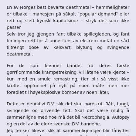
En av Norges best bevarte deathmetal – hemmeligheter
er tilbake i manesjen på såkalt "popular demand" eller
rett og slett kynisk kapitalsime – stryk det som ikke
passer.
Selv tror jeg gjengen fant tilbake spillegleden, og fant
timingen rett for å unne fans av ekstrem metal en sårt
tiltrengt dose av kølsvart, blytung og svingende
deathmetal.
For de som kjenner bandet fra deres første
gørrflommende krampetrekning, vil låtene være kjente –
kun med en smule remastring. Her blir så visst ikke
kruttet oppfunnet på nytt på noen måte men mer
foredlet til høyeksplosive bomber av noen låter.
Dette er definitivt DM slik det skal høres ut: Rått, tungt,
svingende og drivende fett. Skal det være mulig å
sammenligne med noe må det bli Necrophagia, Autopsy
og en del av de eldre svenske DM bandene.
Jeg tenker likevel slik at sammenligninger blir fånyttes