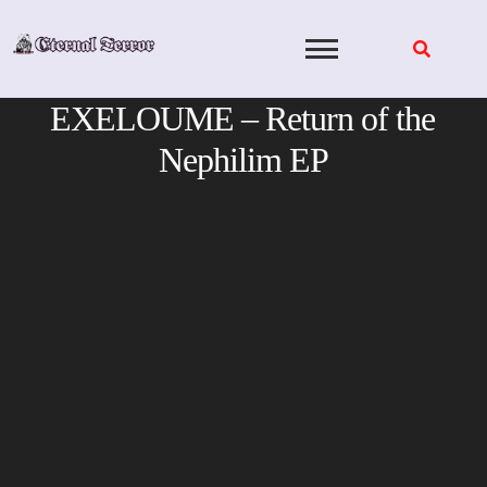
Skip
to
content
EXELOUME – Return of the
Nephilim EP