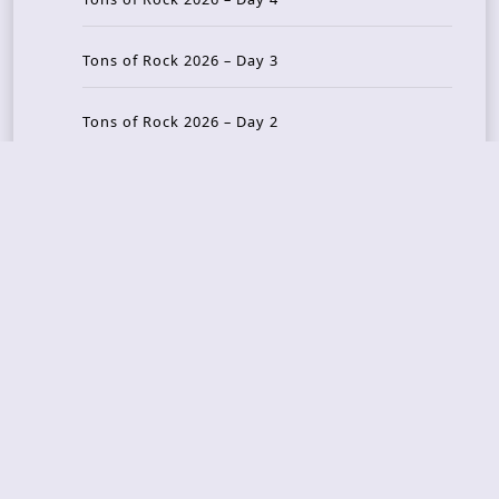
Tons of Rock 2026 – Day 3
Tons of Rock 2026 – Day 2
Tons Of Rock 2026 – Day 1
GOATMILKER & DUNE SEA – 05.06.2026 – Bergen,
Norway
Recent Photo Galleries