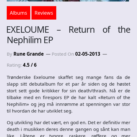
Albums
Reviews
EXELOUME – Return of the
Nephilim EP
By
Rune Grande
Posted On
02-05-2013
Rating:
4.5 / 6
Trønderske Exeloume skaffet seg mange fans da de
slapp sitt debutalbum for et par år siden og de høstet
stort sett gode kritikker for sin death/thrash. Nå er de
tilbake med en firespors EP de har kalt «Return of the
Nephilim» og jeg må innrømme at spenningen var stor
til hvordan de har utviklet seg.
Og utvikling har det vært, en god en. Det er definitiv mer
death i musikken deres denne gangen og sånt kan man
like. Låtene er tyngre, raskere, røffere og mer