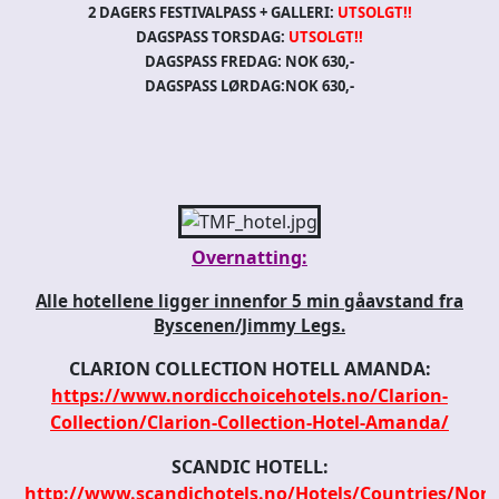
2 DAGERS FESTIVALPASS
+ GALLERI
:
UTSOLGT!!
DAGSPASS TORSDAG:
UTSOLGT!!
DAGSPASS FREDAG:
NOK 630,-
DAGSPASS LØRDAG:NOK 630,-
Overnatting:
Alle hotellene ligger innenfor 5 min gåavstand fra
Byscenen/Jimmy Legs.
CLARION COLLECTION HOTELL AMANDA:
https://www.nordicchoicehotels.no/Clarion-
Collection/Clarion-Collection-Hotel-Amanda/
SCANDIC HOTELL:
http://www.scandichotels.no/Hotels/Countries/Nor