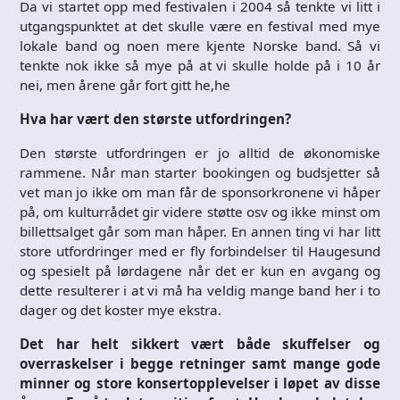
Da vi startet opp med festivalen i 2004 så tenkte vi litt i
utgangspunktet at det skulle være en festival med mye
lokale band og noen mere kjente Norske band. Så vi
tenkte nok ikke så mye på at vi skulle holde på i 10 år
nei, men årene går fort gitt he,he
Hva har vært den største utfordringen?
Den største utfordringen er jo alltid de økonomiske
rammene. Når man starter bookingen og budsjetter så
vet man jo ikke om man får de sponsorkronene vi håper
på, om kulturrådet gir videre støtte osv og ikke minst om
billettsalget går som man håper. En annen ting vi har litt
store utfordringer med er fly forbindelser til Haugesund
og spesielt på lørdagene når det er kun en avgang og
dette resulterer i at vi må ha veldig mange band her i to
dager og det koster mye ekstra.
Det har helt sikkert vært både skuffelser og
overraskelser i begge retninger samt mange gode
minner og store konsertopplevelser i løpet av disse