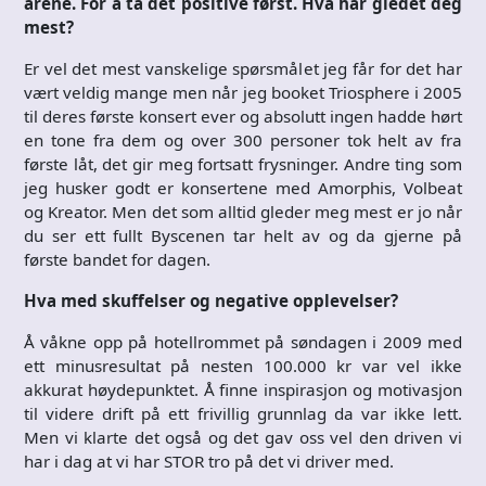
årene. For å ta det positive først. Hva har gledet deg
mest?
Er vel det mest vanskelige spørsmålet jeg får for det har
vært veldig mange men når jeg booket Triosphere i 2005
til deres første konsert ever og absolutt ingen hadde hørt
en tone fra dem og over 300 personer tok helt av fra
første låt, det gir meg fortsatt frysninger. Andre ting som
jeg husker godt er konsertene med Amorphis, Volbeat
og Kreator. Men det som alltid gleder meg mest er jo når
du ser ett fullt Byscenen tar helt av og da gjerne på
første bandet for dagen.
Hva med skuffelser og negative opplevelser?
Å våkne opp på hotellrommet på søndagen i 2009 med
ett minusresultat på nesten 100.000 kr var vel ikke
akkurat høydepunktet. Å finne inspirasjon og motivasjon
til videre drift på ett frivillig grunnlag da var ikke lett.
Men vi klarte det også og det gav oss vel den driven vi
har i dag at vi har STOR tro på det vi driver med.