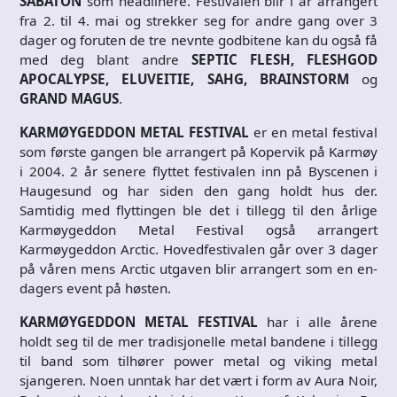
SABATON
som headlinere. Festivalen blir i år arrangert
fra 2. til 4. mai og strekker seg for andre gang over 3
dager og foruten de tre nevnte godbitene kan du også få
med deg blant andre
SEPTIC FLESH, FLESHGOD
APOCALYPSE, ELUVEITIE, SAHG, BRAINSTORM
og
GRAND MAGUS
.
KARMØYGEDDON METAL FESTIVAL
er en metal festival
som første gangen ble arrangert på Kopervik på Karmøy
i 2004. 2 år senere flyttet festivalen inn på Byscenen i
Haugesund og har siden den gang holdt hus der.
Samtidig med flyttingen ble det i tillegg til den årlige
Karmøygeddon Metal Festival også arrangert
Karmøygeddon Arctic. Hovedfestivalen går over 3 dager
på våren mens Arctic utgaven blir arrangert som en en-
dagers event på høsten.
KARMØYGEDDON METAL FESTIVAL
har i alle årene
holdt seg til de mer tradisjonelle metal bandene i tillegg
til band som tilhører power metal og viking metal
sjangeren. Noen unntak har det vært i form av Aura Noir,