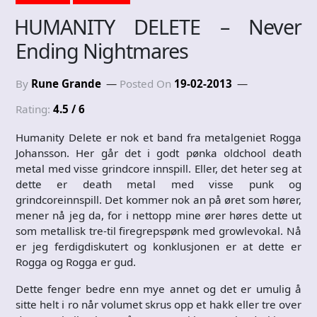
HUMANITY DELETE – Never
Ending Nightmares
By
Rune Grande
Posted On
19-02-2013
Rating:
4.5 / 6
Humanity Delete er nok et band fra metalgeniet Rogga
Johansson. Her går det i godt pønka oldchool death
metal med visse grindcore innspill. Eller, det heter seg at
dette er death metal med visse punk og
grindcoreinnspill. Det kommer nok an på øret som hører,
mener nå jeg da, for i nettopp mine ører høres dette ut
som metallisk tre-til firegrepspønk med growlevokal. Nå
er jeg ferdigdiskutert og konklusjonen er at dette er
Rogga og Rogga er gud.
Dette fenger bedre enn mye annet og det er umulig å
sitte helt i ro når volumet skrus opp et hakk eller tre over