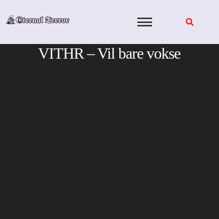
Skip
to
content
VITHR – Vil bare vokse