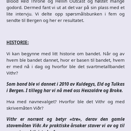
Blood Red Throne og Hellih Outcast og høstet mange
godord. Dermed fant vi ut at det var på sin plass med et
lite intervju. Vi delte opp spørsmålsbunken i fem og
sendte til Bergen og her er resultatet.
HISTORIE:
Vi kan begynne med litt historie om bandet. Når og av
hvem ble bandet dannet, hvor er basen til bandet, hvem
er med nå i dag og hvorfor ble det svartmetallbandet
Vithr?
Som band ble vi dannet i 2010 av Kuldegys, Eld og Tulkas
i Bergen. I tillegg har vi nå med oss Hexzaldre og Broke.
Hva med navnevalget? Hvorfor ble det Vithr og med
skrivemåten Viðr?
Vithr er norrønt og betyr «tre», derav den gamle
stavemåten Viðr. Av praktiske årsaker staver vi av og til