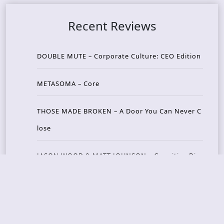
Recent Reviews
DOUBLE MUTE – Corporate Culture: CEO Edition
METASOMA – Core
THOSE MADE BROKEN – A Door You Can Never C
lose
JASON WOOD & MATT JOHNSON – Cognitive Diss
ident: Conversations with THE THE’s Matt Johns
on
CAIRISS – Wilderness