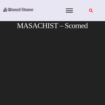
Skip
to
content
MASACHIST – Scorned