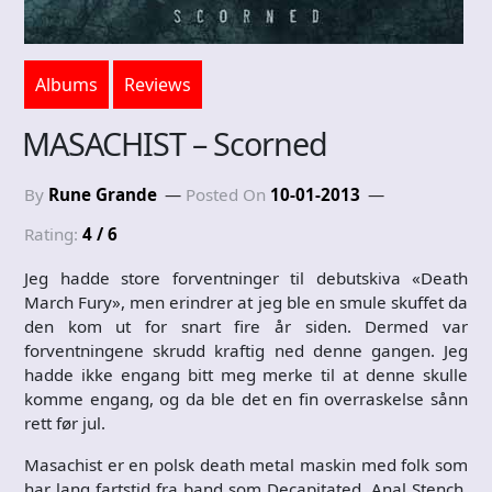
Albums
Reviews
MASACHIST – Scorned
By
Rune Grande
Posted On
10-01-2013
Rating:
4 / 6
Jeg hadde store forventninger til debutskiva «Death
March Fury», men erindrer at jeg ble en smule skuffet da
den kom ut for snart fire år siden. Dermed var
forventningene skrudd kraftig ned denne gangen. Jeg
hadde ikke engang bitt meg merke til at denne skulle
komme engang, og da ble det en fin overraskelse sånn
rett før jul.
Masachist er en polsk death metal maskin med folk som
har lang fartstid fra band som Decapitated, Anal Stench,