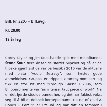
Bill. kr. 320,- + bill.avg.
Kl. 20:00
18 år leg
Corey Taylor og Jim Root hadde spilt med metalbandet
Stone Sour
flere år før de startet Slipknot og nå er de
tilbake igjen! Sist de var på besøk i 2010 var de aktuelle
med plata "Audio Secrecy", som høstet gode
anmeldelser. Gruppa er trippelt Grammy-nominert og
fikk en stor hit med "Through Glass" i 2006, som
Billboard mente var "an intense, taut piece of work". Nå
er det fjerde studioalbumet her, og det har faktisk vokst
seg til å bli et dobbelt konseptalbum! ”House of Gold &
Bones – Part 1” er ute nå og har fått en femmer i