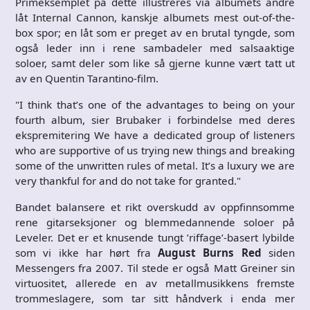
Primeksemplet på dette illustreres via albumets andre
låt Internal Cannon, kanskje albumets mest out-of-the-
box spor; en låt som er preget av en brutal tyngde, som
også leder inn i rene sambadeler med salsaaktige
soloer, samt deler som like så gjerne kunne vært tatt ut
av en Quentin Tarantino-film.
"I think that’s one of the advantages to being on your
fourth album, sier Brubaker i forbindelse med deres
ekspremitering We have a dedicated group of listeners
who are supportive of us trying new things and breaking
some of the unwritten rules of metal. It’s a luxury we are
very thankful for and do not take for granted."
Bandet balansere et rikt overskudd av oppfinnsomme
rene gitarseksjoner og blemmedannende soloer på
Leveler. Det er et knusende tungt ’riffage’-basert lybilde
som vi ikke har hørt fra
August Burns Red
siden
Messengers fra 2007. Til stede er også Matt Greiner sin
virtuositet, allerede en av metallmusikkens fremste
trommeslagere, som tar sitt håndverk i enda mer