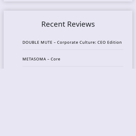
Recent Reviews
DOUBLE MUTE – Corporate Culture: CEO Edition
METASOMA – Core
THOSE MADE BROKEN – A Door You Can Never C
lose
JASON WOOD & MATT JOHNSON – Cognitive Diss
ident: Conversations with THE THE’s Matt Johns
on