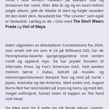
fanskaren har vokst. Etter åtte år og og en kvart million
solgte album, gikk de tilbake til start og fulgte sounden
dit den ledet dem. Resultatet ble "The Leveler" som også
er fantastisk. Lørdag er de i Oslo med
The Devil Wears
Prada
og
Veil of Maya
.
Siden utgivelsen av debutalbum Constellations fra 2009,
som smalt rett inn som # 24 på Billboard 200, har de
Pennsylvania-baserte sjangergigantene reist verden
rundt og opplevd mye. De har prydet forsiden til
Alternativ Press og Fox’s ‘American Dad’, hatt sanden
mellom tærne i Dubai, bidratt på musikk- og
ekstremsportsturneen Warped Tour og reist på turné i
Japan, Australia og Sør-Amerika. Med andre ord, August
Burns Red har reist kloden på kryss og tvers, og med det,
meget velfortjent, funnet veien til toppen av ’the hard
rock heap’.
Da tiden kom for å spille inn sitt fjerde album, Leveler,