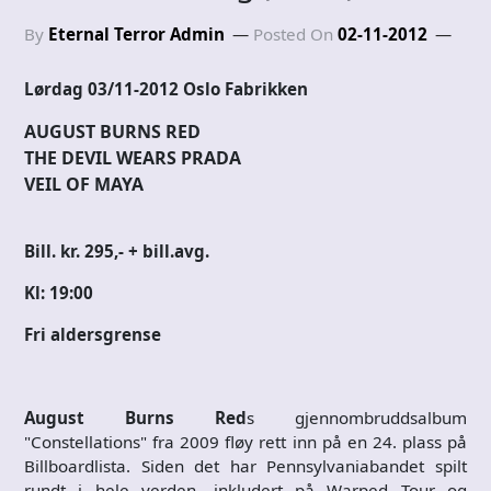
By
Eternal Terror Admin
Posted On
02-11-2012
Lørdag 03/11-2012 Oslo Fabrikken
AUGUST BURNS RED
THE DEVIL WEARS PRADA
VEIL OF MAYA
Bill. kr. 295,- + bill.avg.
Kl: 19:00
Fri aldersgrense
August Burns Red
s gjennombruddsalbum
"Constellations" fra 2009 fløy rett inn på en 24. plass på
Billboardlista. Siden det har Pennsylvaniabandet spilt
rundt i hele verden, inkludert på Warped Tour og