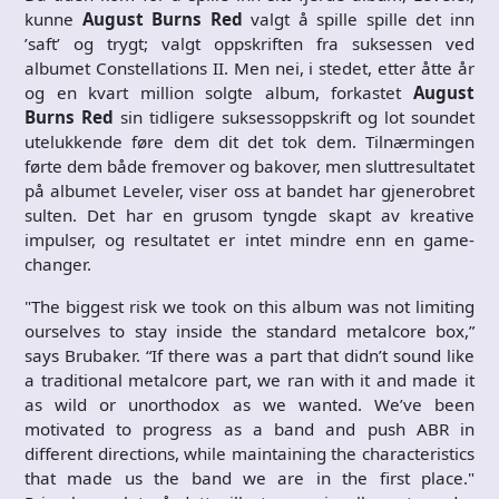
kunne
August Burns Red
valgt å spille spille det inn
’saft’ og trygt; valgt oppskriften fra suksessen ved
albumet Constellations II. Men nei, i stedet, etter åtte år
og en kvart million solgte album, forkastet
August
Burns Red
sin tidligere suksessoppskrift og lot soundet
utelukkende føre dem dit det tok dem. Tilnærmingen
førte dem både fremover og bakover, men sluttresultatet
på albumet Leveler, viser oss at bandet har gjenerobret
sulten. Det har en grusom tyngde skapt av kreative
impulser, og resultatet er intet mindre enn en game-
changer.
"The biggest risk we took on this album was not limiting
ourselves to stay inside the standard metalcore box,”
says Brubaker. “If there was a part that didn’t sound like
a traditional metalcore part, we ran with it and made it
as wild or unorthodox as we wanted. We’ve been
motivated to progress as a band and push ABR in
different directions, while maintaining the characteristics
that made us the band we are in the first place."