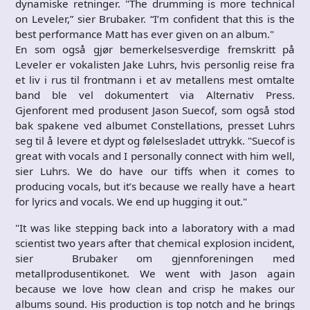
dynamiske retninger. "The drumming is more technical
on Leveler,” sier Brubaker. “I’m confident that this is the
best performance Matt has ever given on an album."
En som også gjør bemerkelsesverdige fremskritt på
Leveler er vokalisten Jake Luhrs, hvis personlig reise fra
et liv i rus til frontmann i et av metallens mest omtalte
band ble vel dokumentert via Alternativ Press.
Gjenforent med produsent Jason Suecof, som også stod
bak spakene ved albumet Constellations, presset Luhrs
seg til å levere et dypt og følelsesladet uttrykk. "Suecof is
great with vocals and I personally connect with him well,
sier Luhrs. We do have our tiffs when it comes to
producing vocals, but it’s because we really have a heart
for lyrics and vocals. We end up hugging it out."
"It was like stepping back into a laboratory with a mad
scientist two years after that chemical explosion incident,
sier Brubaker om gjennforeningen med
metallprodusentikonet. We went with Jason again
because we love how clean and crisp he makes our
albums sound. His production is top notch and he brings