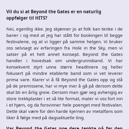
Vil du si at Beyond the Gates er en naturlig
oppfølger til HITS?
Nei, egentlig ikke. Jeg skjønner jo at folk kan tenke i de
baner i og med at jeg har stått for bookingen til begge
festivalene, og at vi ligger på samme helgen. Vi bruker
oss selvsagt av erfaringen fra Hole in the Sky, men vi
satser på et helt annet konsept. Beyond the Gates
handler i hovedsak om undergrunnsband. Vi har
konsekvent styrt unna større headlinere og heller
fokusert på mindre etablerte band som vi vet leverer
prima vare. Klarer vi å få Beyond the Gates opp og stå
på de premissene, har vi mye mer å gå på dersom dette
skal bli en årlig greie. Dersom man gjør seg avhengig av
store trekkplaster i et så lite format, maler vi oss fort inn
i et hjørn, og da forsvinner hele poenget med festivalen.
Dette skal være for den harde kjernen av metalfans som
liker å følge med på dagsaktuelle ting.
Var Beyond the Gates noe dere tenkte på før den