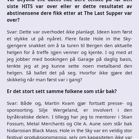
siste HITS var over eller er dette resultatet av
abstinensene dere fikk etter at The Last Supper var
over?
Svar: Dette var overhodet ikke planlagt. Ideen kom først
et stykke ut på nyåret. Flere faste Hole in the Sky-
gjengere snakket om å ta turen til Bergen den aktuelle
helgen for å treffe igjen venner og kjente. I og med at
jeg jobber med bookingen på Garage på daglig basis,
tenkte jeg at jeg kunne sette noen metalband den
helgen. Så ballet det på seg. Hvorfor ikke gjøre det
skikkelig når man først var i gang?
Er det stort sett samme folkene som står bak?
Svar: Både og, Martin Kvam gjør fortsatt presse- og
sponsorting. Silje Wergeland, er involvert i den
byråkratiske delen. I tillegg har jeg to mentorer i Stian
Fossum, Metal Merchants og Ole A. Aune som står bak
Nidarosian Black Mass. Hole in the Sky var en veldig stor
festival produksjonsmessig, selv om kapasiteten ikke var