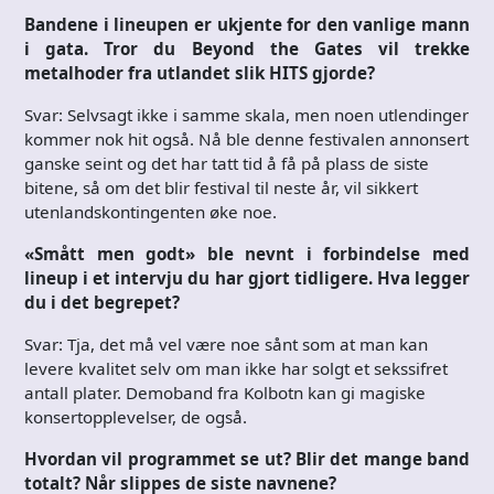
Bandene i lineupen er ukjente for den vanlige mann
i gata. Tror du Beyond the Gates vil trekke
metalhoder fra utlandet slik HITS gjorde?
Svar: Selvsagt ikke i samme skala, men noen utlendinger
kommer nok hit også. Nå ble denne festivalen annonsert
ganske seint og det har tatt tid å få på plass de siste
bitene, så om det blir festival til neste år, vil sikkert
utenlandskontingenten øke noe.
«Smått men godt» ble nevnt i forbindelse med
lineup i et intervju du har gjort tidligere. Hva legger
du i det begrepet?
Svar: Tja, det må vel være noe sånt som at man kan
levere kvalitet selv om man ikke har solgt et sekssifret
antall plater. Demoband fra Kolbotn kan gi magiske
konsertopplevelser, de også.
Hvordan vil programmet se ut? Blir det mange band
totalt? Når slippes de siste navnene?