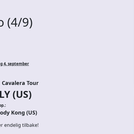
o (4/9)
ag 4. september
Cavalera Tour
Y (US)
p.:
Lody Kong (US)
 endelig tilbake!