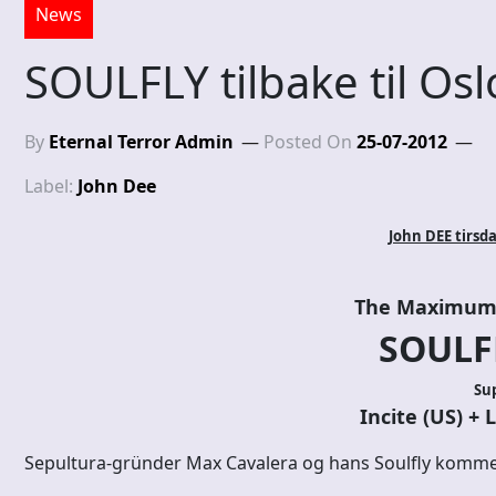
News
SOULFLY tilbake til Osl
By
Eternal Terror Admin
Posted On
25-07-2012
Label:
John Dee
John DEE tirsd
The Maximum 
SOULFL
Sup
Incite (US) + 
Sepultura-gründer Max Cavalera og hans Soulfly kommer