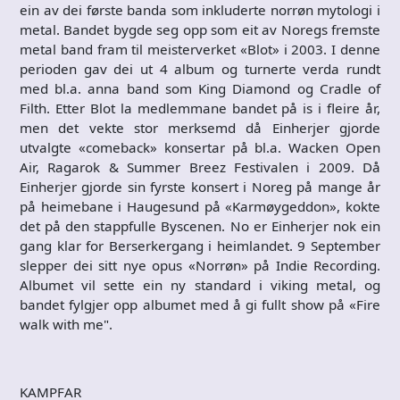
ein av dei første banda som inkluderte norrøn mytologi i
metal. Bandet bygde seg opp som eit av Noregs fremste
metal band fram til meisterverket «Blot» i 2003. I denne
perioden gav dei ut 4 album og turnerte verda rundt
med bl.a. anna band som King Diamond og Cradle of
Filth. Etter Blot la medlemmane bandet på is i fleire år,
men det vekte stor merksemd då Einherjer gjorde
utvalgte «comeback» konsertar på bl.a. Wacken Open
Air, Ragarok & Summer Breez Festivalen i 2009. Då
Einherjer gjorde sin fyrste konsert i Noreg på mange år
på heimebane i Haugesund på «Karmøygeddon», kokte
det på den stappfulle Byscenen. No er Einherjer nok ein
gang klar for Berserkergang i heimlandet. 9 September
slepper dei sitt nye opus «Norrøn» på Indie Recording.
Albumet vil sette ein ny standard i viking metal, og
bandet fylgjer opp albumet med å gi fullt show på «Fire
walk with me".
KAMPFAR