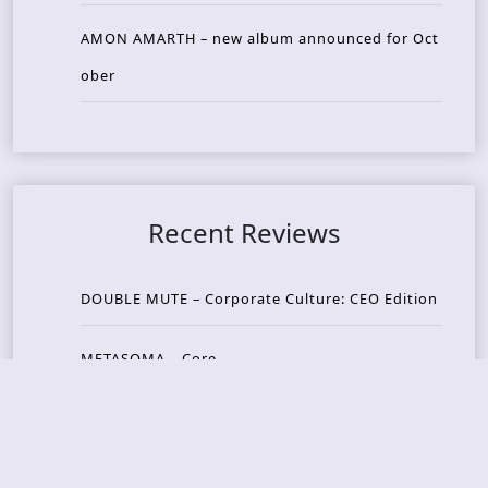
AMON AMARTH – new album announced for Oct
ober
Recent Reviews
DOUBLE MUTE – Corporate Culture: CEO Edition
METASOMA – Core
THOSE MADE BROKEN – A Door You Can Never C
lose