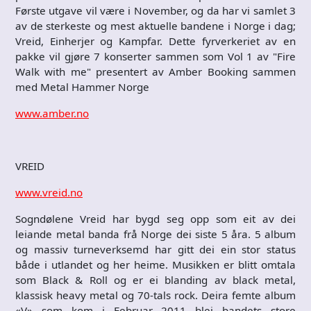
Første utgave vil være i November, og da har vi samlet 3
av de sterkeste og mest aktuelle bandene i Norge i dag;
Vreid, Einherjer og Kampfar. Dette fyrverkeriet av en
pakke vil gjøre 7 konserter sammen som Vol 1 av "Fire
Walk with me" presentert av Amber Booking sammen
med Metal Hammer Norge
www.amber.no
VREID
www.vreid.no
Sogndølene Vreid har bygd seg opp som eit av dei
leiande metal banda frå Norge dei siste 5 åra. 5 album
og massiv turneverksemd har gitt dei ein stor status
både i utlandet og her heime. Musikken er blitt omtala
som Black & Roll og er ei blanding av black metal,
klassisk heavy metal og 70-tals rock. Deira femte album
«V» som kom i Februar 2011 blei bandets store