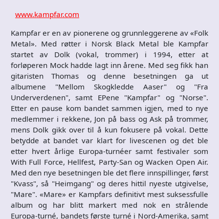
www.kampfar.com
Kampfar er en av pionerene og grunnleggerene av «Folk
Metal». Med røtter i Norsk Black Metal ble Kampfar
startet av Dolk (vokal, trommer) i 1994, etter at
forløperen Mock hadde lagt inn årene. Med seg fikk han
gitaristen Thomas og denne besetningen ga ut
albumene "Mellom Skogkledde Aaser" og "Fra
Underverdenen", samt EPene "Kampfar" og "Norse".
Etter en pause kom bandet sammen igjen, med to nye
medlemmer i rekkene, Jon på bass og Ask på trommer,
mens Dolk gikk over til å kun fokusere på vokal. Dette
betydde at bandet var klart for livescenen og det ble
etter hvert årlige Europa-turnéer samt festivaler som
With Full Force, Hellfest, Party-San og Wacken Open Air.
Med den nye besetningen ble det flere innspillinger, først
"Kvass", så "Heimgang" og deres hittil nyeste utgivelse,
"Mare". «Mare» er Kampfars definitivt mest suksessfulle
album og har blitt markert med nok en strålende
Europa-turné, bandets første turné i Nord-Amerika, samt