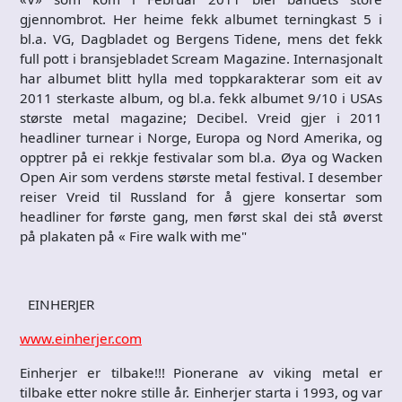
gjennombrot. Her heime fekk albumet terningkast 5 i
bl.a. VG, Dagbladet og Bergens Tidene, mens det fekk
full pott i bransjebladet Scream Magazine. Internasjonalt
har albumet blitt hylla med toppkarakterar som eit av
2011 sterkaste album, og bl.a. fekk albumet 9/10 i USAs
største metal magazine; Decibel. Vreid gjer i 2011
headliner turnear i Norge, Europa og Nord Amerika, og
opptrer på ei rekkje festivalar som bl.a. Øya og Wacken
Open Air som verdens største metal festival. I desember
reiser Vreid til Russland for å gjere konsertar som
headliner for første gang, men først skal dei stå øverst
på plakaten på « Fire walk with me"
EINHERJER
www.einherjer.com
Einherjer er tilbake!!! Pionerane av viking metal er
tilbake etter nokre stille år. Einherjer starta i 1993, og var