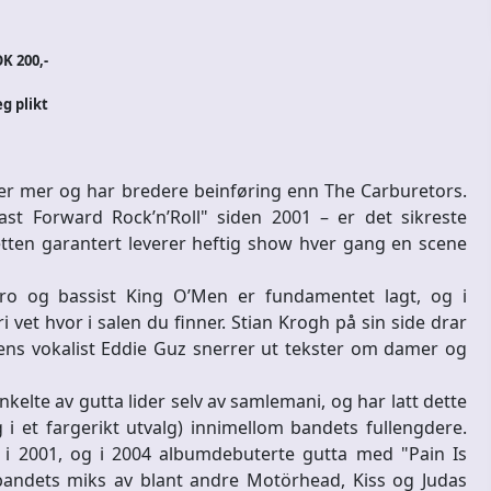
K 200,-
eg plikt
tter mer og har bredere beinføring enn The Carburetors.
t Forward Rock’n’Roll" siden 2001 – er det sikreste
etten garantert leverer heftig show hver gang en scene
ro og bassist King O’Men er fundamentet lagt, og i
vet hvor i salen du finner. Stian Krogh på sin side drar
mens vokalist Eddie Guz snerrer ut tekster om damer og
kelte av gutta lider selv av samlemani, og har latt dette
lig i et fargerikt utvalg) innimellom bandets fullengdere.
 i 2001, og i 2004 albumdebuterte gutta med "Pain Is
andets miks av blant andre Motörhead, Kiss og Judas