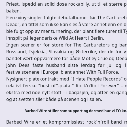
Priest, ispedd en solid dose rockabilly, ut til et stør
baken.
Flere vinylsingler fulgte debutalbumet før The Carbure
Dead", en tittel som ikke kan sies å være annet enn en 
ble fulgt opp av mer turnering, deriblant flere turer til Ty
innspilt på legendariske Wild At Heart i Berlin.
Ingen scener er for store for The Carburetors og bandet
Russland, Tsjekkia, Slovakia og Østerrike, der de for ø
bandet vært oppvarmere for både Mötley Crüe og Deep Pur
John Dees faste husband siste lørdag før jul og 1
festivalscenene i Europa, blant annet With Full Force.
Nysignert platekontrakt med "I Hate People Records" og
relativt ferske "best of"-plata " Rock’n’Roll Forever" – 
ekstra med noe nytt stoff – i bagasjen, og atter en gang
og at svetten siler både på scenen og i salen.
Barbed Wire stiller som support og dermed har vi TO kn
Barbed Wire er et kompromissløst rock`n`roll band m