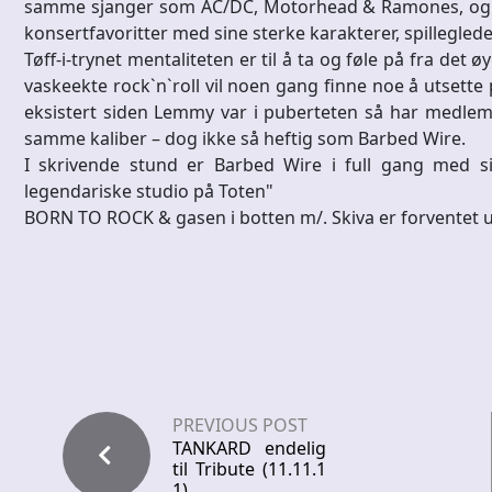
samme sjanger som AC/DC, Motorhead & Ramones, og det
konsertfavoritter med sine sterke karakterer, spillegle
Tøff-i-trynet mentaliteten er til å ta og føle på fra det
vaskeekte rock`n`roll vil noen gang finne noe å utsett
eksistert siden Lemmy var i puberteten så har medlemm
samme kaliber – dog ikke så heftig som Barbed Wire.
I skrivende stund er Barbed Wire i full gang med si
legendariske studio på Toten"
BORN TO ROCK & gasen i botten m/. Skiva er forventet ut
PREVIOUS POST
TANKARD endelig
til Tribute (11.11.1
1)