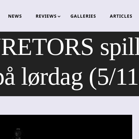
NEWS
REVIEWS
GALLERIES
ARTICLES
ETORS spille
på lørdag (5/11