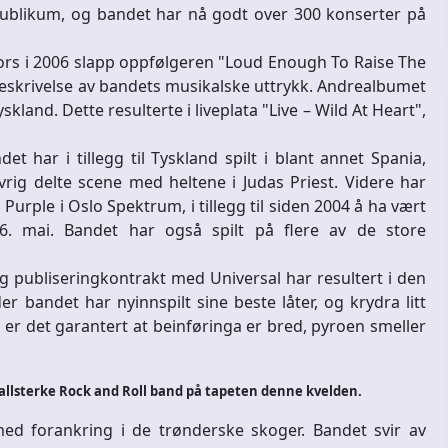
re publikum, og bandet har nå godt over 300 konserter på
tors i 2006 slapp oppfølgeren "Loud Enough To Raise The
beskrivelse av bandets musikalske uttrykk. Andrealbumet
skland. Dette resulterte i liveplata "Live – Wild At Heart",
 har i tillegg til Tyskland spilt i blant annet Spania,
vrig delte scene med heltene i Judas Priest. Videre har
ple i Oslo Spektrum, i tillegg til siden 2004 å ha vært
6. mai. Bandet har også spilt på flere av de store
 publiseringkontrakt med Universal har resultert i den
der bandet har nyinnspilt sine beste låter, og krydra litt
 er det garantert at beinføringa er bred, pyroen smeller
allsterke Rock and Roll band på tapeten denne kvelden.
ed forankring i de trønderske skoger. Bandet svir av