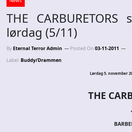
News
THE CARBURETORS sp
lørdag (5/11)
By
Eternal Terror Admin
Posted On
03-11-2011
Label:
Buddy/Drammen
Lørdag 5. november 
THE CAR
BARBE