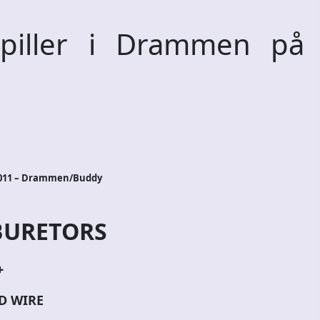
iller i Drammen på
2011 – Drammen/Buddy
BURETORS
+
D WIRE