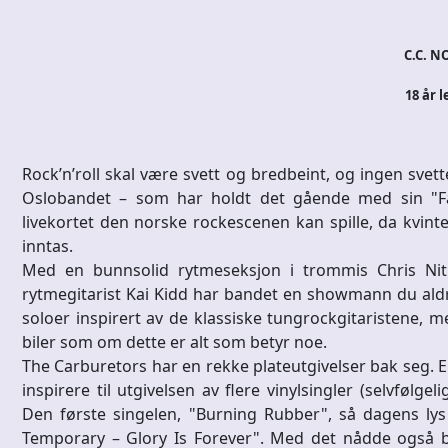
C.C. NO
18 år l
Rock’n’roll skal være svett og bredbeint, og ingen sve
Oslobandet – som har holdt det gående med sin "Fas
livekortet den norske rockescenen kan spille, da kvint
inntas.
Med en bunnsolid rytmeseksjon i trommis Chris Nit
rytmegitarist Kai Kidd har bandet en showmann du aldri 
soloer inspirert av de klassiske tungrockgitaristene, 
biler som om dette er alt som betyr noe.
The Carburetors har en rekke plateutgivelser bak seg. En
inspirere til utgivelsen av flere vinylsingler (selvfølge
Den første singelen, "Burning Rubber", så dagens lys
Temporary – Glory Is Forever". Med det nådde også b