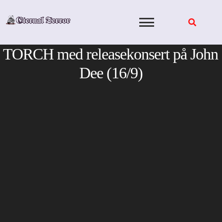
Skip
to
content
TORCH med releasekonsert på John
Dee (16/9)