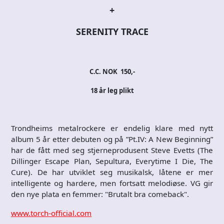
+
SERENITY TRACE
C.C. NOK 150,-
18 år leg plikt
Trondheims metalrockere er endelig klare med nytt
album 5 år etter debuten og på ”Pt.IV: A New Beginning”
har de fått med seg stjerneprodusent Steve Evetts (The
Dillinger Escape Plan, Sepultura, Everytime I Die, The
Cure). De har utviklet seg musikalsk, låtene er mer
intelligente og hardere, men fortsatt melodiøse. VG gir
den nye plata en femmer: "Brutalt bra comeback".
www.torch-official.com