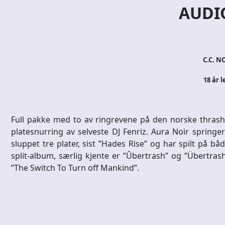
AUDI
C.C. NO
18 år l
Full pakke med to av ringrevene på den norske thrash
platesnurring av selveste DJ Fenriz. Aura Noir springe
sluppet tre plater, sist ”Hades Rise” og har spilt på b
split-album, særlig kjente er ”Ûbertrash” og ”Übertrash
”The Switch To Turn off Mankind”.